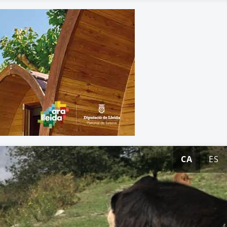
CA
ES