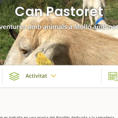
Can Pastoret
ventures amb animals a Molló amb ne
Activitat
 es treballa en una granja del Ripollès dedicada a la ramaderia