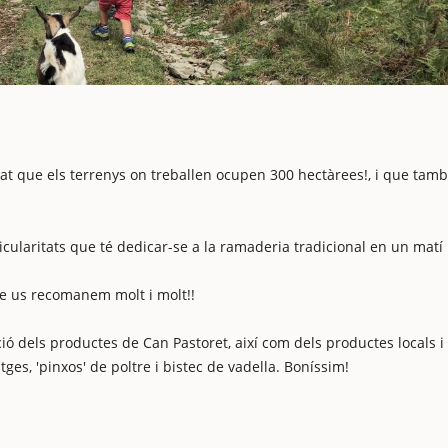
icat que els terrenys on treballen ocupen 300 hectàrees!, i que tam
icularitats que té dedicar-se a la ramaderia tradicional en un matí
ue us recomanem molt i molt!!
ó dels productes de Can Pastoret, així com dels productes locals i
es, 'pinxos' de poltre i bistec de vadella. Boníssim!