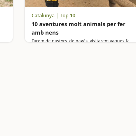
Catalunya | Top 10
10 aventures molt animals per fer
amb nens
Farem de pastors, de pagès, visitarem vaques famoses, aprendrem com es fan formatges, pujarem en cavalls i ponis, descobrirem petjades d'animals de fa 30 milions d'anys, pujarem en carros i descobrirem la fauna salvatge de la Vall d'Aran