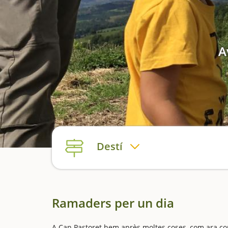
A
Destí
Ramaders per un dia
A Can Pastoret hem après moltes coses, com ara com