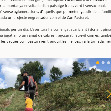
 la muntanya envoltada d’un paisatge fresc, verd i sensacional.
w’, sense aglomeracions, d’aquells que permeten gaudir de la famíli
tzada un projecte engrescador com el de Can Pastoret.
onals per un dia. L’aventura ha començat acariciant i donant pins
l ha jugat amb un ramat de cabres i, agosarat i atrevit com és, tamb
es vaques com pasturaven tranquil.les i felices, i a la tornada, h