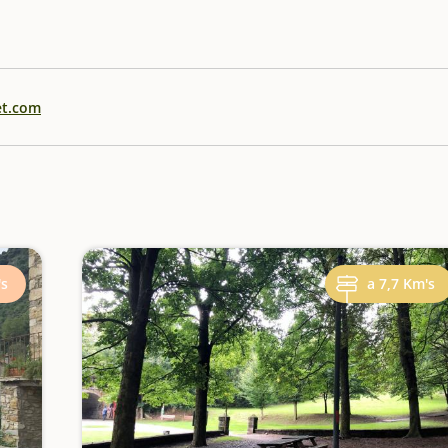
et.com
's
a 7,7 Km's