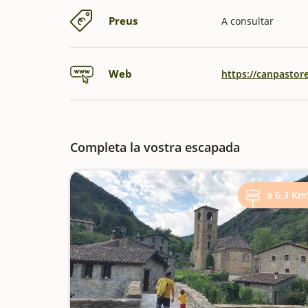
Preus
A consultar
Web
https://canpastor
Completa la vostra escapada
a 6,3 Km