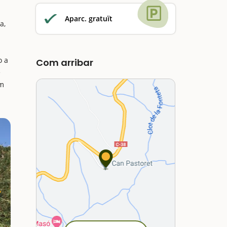
Aparc. gratuït
a,
o a
Com arribar
é
em