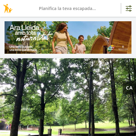
Planifica la teva escapada...
CA