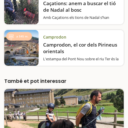
Caçations: anem a buscar el tió
de Nadal al bosc
Amb Caçations els tions de Nadal s’han
escampat pels boscos de Catalunya i
esperen que les famílies els vagin a buscar.És
una aventura en plena natura, amb un tió de
a 545 m.
Camprodon
veritat, personalitzat i amagat expressament
per a…
Camprodon, el cor dels Pirineus
orientals
L'estampa del Pont Nou sobre el riu Ter és la
imatge més coneguda de Camprodon, però
aquesta vila del Ripollès amaga més
atractius entre els seus carrers. Una
passejada agradable i còmode us portarà a
També et pot interessar
descobrir hotels amb història, barris…