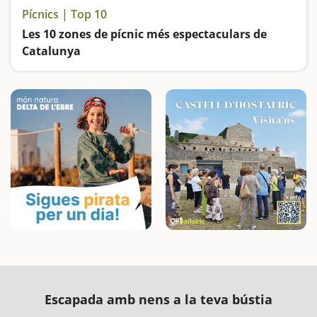
Pícnics | Top 10
Les 10 zones de pícnic més espectaculars de
Catalunya
Llocs ideals per fer una bona barbacoa o calçotada a l’aire lliure
Escapada amb nens a la teva bústia