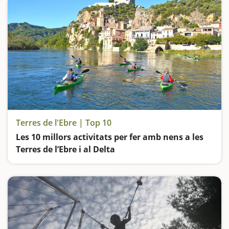
Terres de l'Ebre | Top 10
Les 10 millors activitats per fer amb nens a les
Terres de l’Ebre i al Delta
El riu Ebre, les vies verdes, els parcs naturals, les coves i els castells… La Catalunya sud és un destí ideal per visitar en família