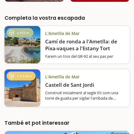
Completa la vostra escapada
a 423 m.
L'Ametlla de Mar
Camí de ronda a l'Ametlla: de
Pixa-vaques a l'Estany Tort
Farem un tros del GR-92 al seu pas per
l'Ametlla de Mar. El recorregut que us
proposem surt de la platja de Pixa-vaques i
arriba fins la platja de l’Estany Tort, que és
a 3,9 Km's
L'Ametlla de Mar
una petita cala d’arena amb un gran valor
paisatgístic,…
Castell de Sant Jordi
Construït inicialment al segle XII com una
torre de guaita per vigilar l'arribada de
pirates, al segle XVIII se'n va aprofitar les
restes per aixecar-hi un fortí militar en forma
de petit castell. Es troba en una ubicació…
També et pot interessar