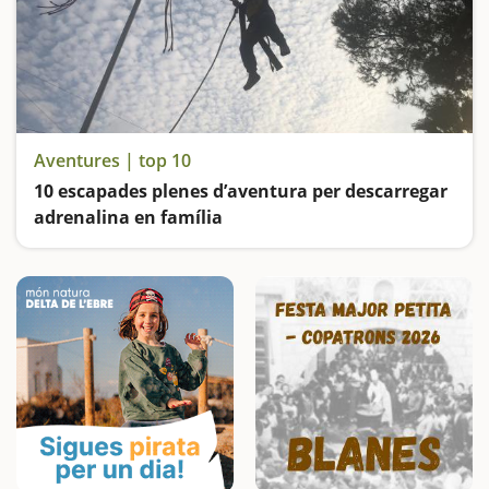
Aventures | top 10
10 escapades plenes d’aventura per descarregar
adrenalina en família
Explorem coves, entrem dins d'unes trinxeres, viatgem en trenet, fem un creuer per la Costa Brava i ens divertim als parcs aquàtics... Us proposem moltes aventures per viure en família