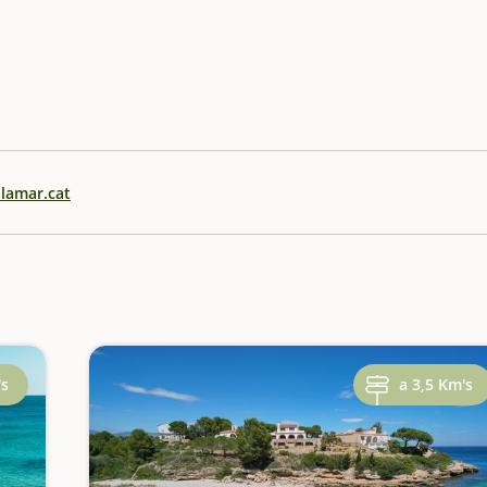
lamar.cat
's
a 3,5 Km's