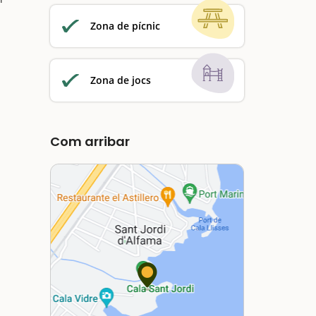
Zona de pícnic
Zona de jocs
Com arribar