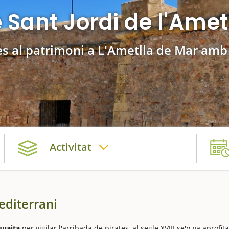
e Sant Jordi de l'Amet
es al patrimoni a L'Ametlla de Mar am
Activitat
editerrani
guaita
per vigilar l'arribada de pirates, al segle XVIII se'n va aprofita