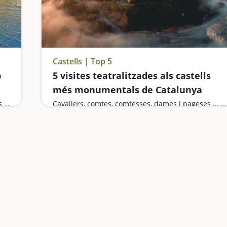
Castells | Top 5
b
5 visites teatralitzades als castells
més monumentals de Catalunya
El riu Ebre, les vies verdes, els parcs naturals, les coves i els castells… La Catalunya sud és un destí ideal per visitar en família
Cavallers, comtes, comtesses, dames i pageses ... ens transmetran el seu llegat i ens endinsaran en un món ple de llegendes i d'història.