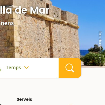
lla de Mar
b nens
foto: shutterstock.com
Temps
Serveis
r