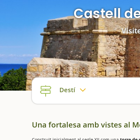
Castell d
Visit
Destí
Una fortalesa amb vistes al M
Construït inicialment al segle XII com una
torre de 