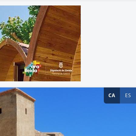
CA
ES