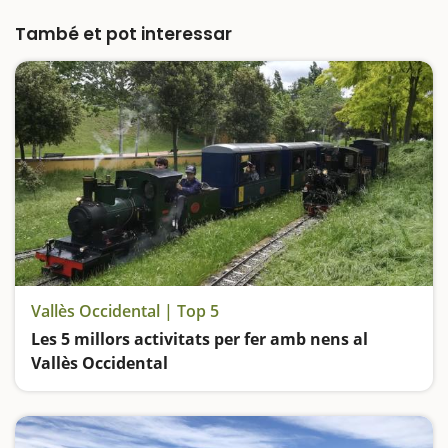
quilòmetres de vies i que el converteix en un
dels més grans d'Europa. L'estació…
També et pot interessar
Vallès Occidental | Top 5
Les 5 millors activitats per fer amb nens al
Vallès Occidental
Pugem als trens de Can Rull i de l'Hostal del Fum, anem de ruta pel Parc Fluvial del riu Ripoll, juguem en un parc que ens farà viatjar a l'Edat Mitjana i experimentem en un dels museus més icònics de Catalunya