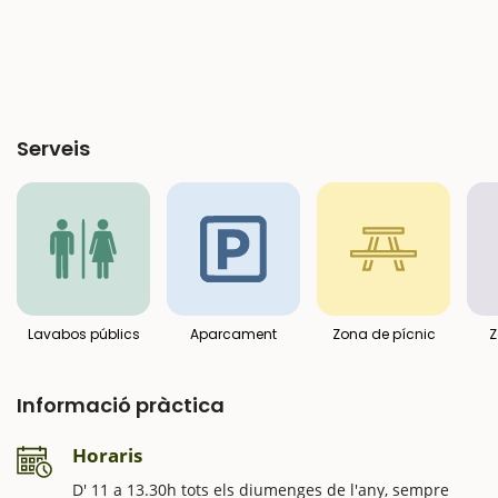
Serveis
Lavabos públics
Aparcament
Zona de pícnic
Z
Informació pràctica
Horaris
D' 11 a 13.30h tots els diumenges de l'any, sempre