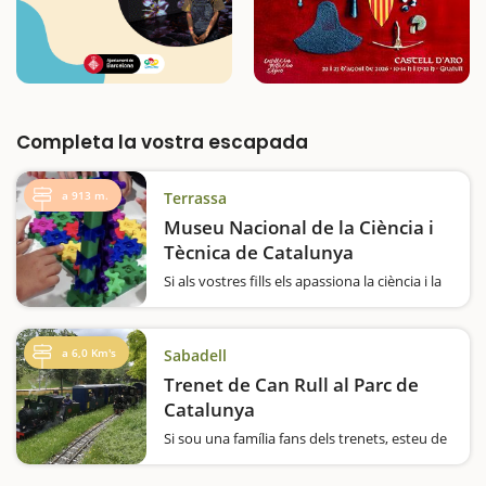
Completa la vostra escapada
a 913 m.
Terrassa
Museu Nacional de la Ciència i
Tècnica de Catalunya
Si als vostres fills els apassiona la ciència i la
tecnologia, o veieu que ja s'interessen pels
experiments o els processos industrials, per
l'espai o per la robòtica. O si veieu que els
a 6,0 Km's
Sabadell
agrada fer experiments, trastejar…
Trenet de Can Rull al Parc de
Catalunya
Si sou una família fans dels trenets, esteu de
sort, perquè el trenet de Can Rull us
fascinarà! Un circuit llarg, amb més de 3