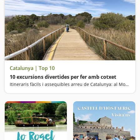
Catalunya | Top 10
10 excursions divertides per fer amb cotxet
Itineraris fàcils i assequibles arreu de Catalunya: al Montseny, al Delta de l'Ebre, a la Costa Daurada, al Pirineu, a la Noguera, a la Selva, a l'Empordà...