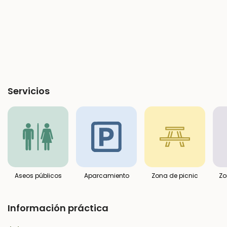
Servicios
Aseos públicos
Aparcamiento
Zona de picnic
Zo
Información práctica