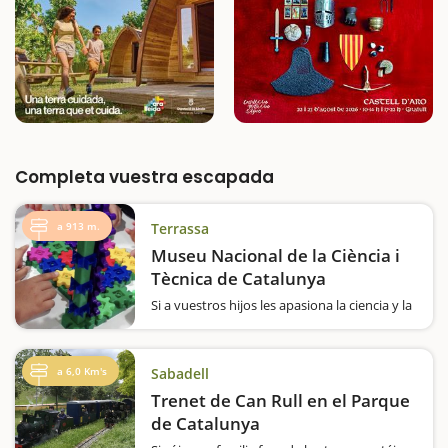
Completa vuestra escapada
a 913 m.
Terrassa
Museu Nacional de la Ciència i
Tècnica de Catalunya
Si a vuestros hijos les apasiona la ciencia y la
tecnología, o véis que ya se interesan por los
experimentos o los procesos industriales,
por el espacio, o por la robótica. O si les
a 6,0 Km's
Sabadell
gusta jugar con robots, desmontar
maquinas,…
Trenet de Can Rull en el Parque
de Catalunya