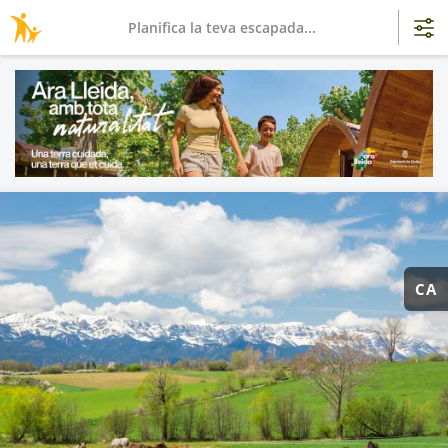
Planifica la teva escapada...
CA