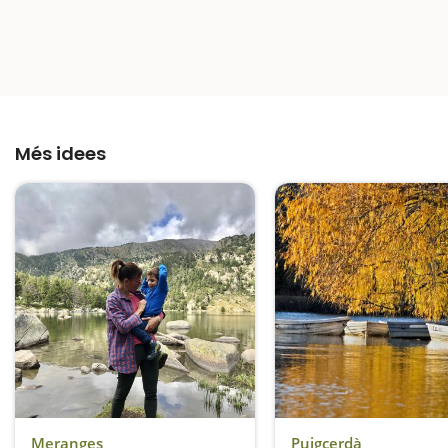
Més idees
Meranges
Puigcerdà