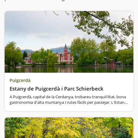
Puigcerdà
Estany de Puigcerdà i Parc Schierbeck
A Puigcerdà, capital de la Cerdanya, trobareu tranquil·litat, bona
gastronomia d'alta muntanya i rutes fàcils per passejar. L'Estany
de Puigcerdà és una d'aquelles visites obligades si fem una
escapada…