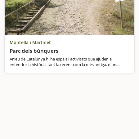
Montellà i Martinet
Parc dels búnquers
Arreu de Catalunya hi ha espais i activitats que ajuden a
entendre la història, tant la recent com la més antiga, d'una
manera didàctica, amena i també divertida, per tal d'atreure
públic familiar.Parlem de la ruta del Parc dels búnquers,…