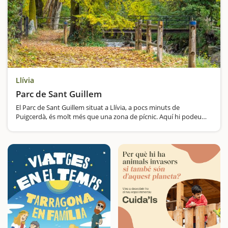
Llívia
Parc de Sant Guillem
El Parc de Sant Guillem situat a Llívia, a pocs minuts de
Puigcerdà, és molt més que una zona de pícnic. Aquí hi podeu
passar mig dia o tot el dia si hi aneu durant la primavera o l'estiu.
És una gran…