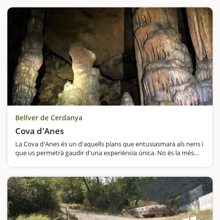
Bellver de Cerdanya
Cova d'Anes
La Cova d'Anes és un d'aquells plans que entusiasmarà als nens i
que us permetrà gaudir d'una experiència única. No és la més
llarga de la comarca, però sí la que té més…