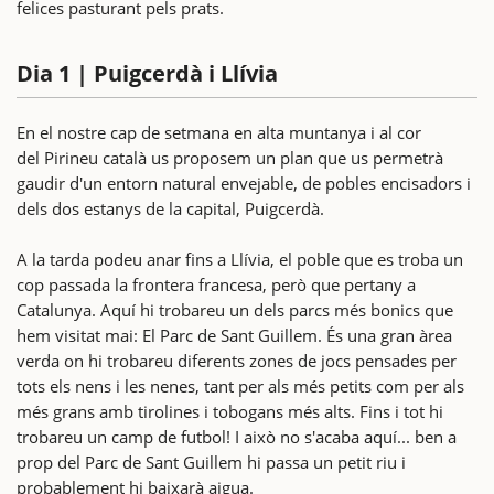
felices pasturant pels prats.
Dia 1 | Puigcerdà i Llívia
En el nostre cap de setmana en alta muntanya i al cor
del Pirineu català us proposem un plan que us permetrà
gaudir d'un entorn natural envejable, de pobles encisadors i
dels dos estanys de la capital, Puigcerdà.
A la tarda podeu anar fins a Llívia, el poble que es troba un
cop passada la frontera francesa, però que pertany a
Catalunya. Aquí hi trobareu un dels parcs més bonics que
hem visitat mai: El Parc de Sant Guillem. És una gran àrea
verda on hi trobareu diferents zones de jocs pensades per
tots els nens i les nenes, tant per als més petits com per als
més grans amb tirolines i tobogans més alts. Fins i tot hi
trobareu un camp de futbol! I això no s'acaba aquí... ben a
prop del Parc de Sant Guillem hi passa un petit riu i
probablement hi baixarà aigua.