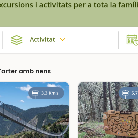
xcursions i activitats per a tota la famíl
Activitat
Tarter amb nens
3,3 Km's
5,7