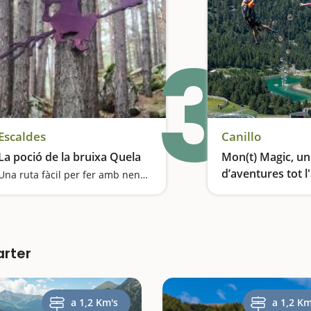
3
Escaldes
Canillo
La poció de la bruixa Quela
Mon(t) Magic, un
d’aventures tot l
Una ruta fàcil per fer amb nens i descobrir un bosc embruixat
arter
a 1,2 Km's
a 1,2 Km