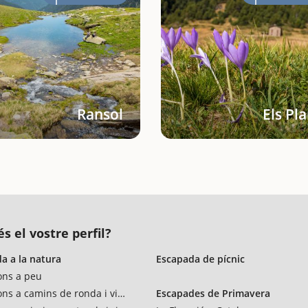
Ransol
Els Pl
s el vostre perfil?
a a la natura
Escapada de pícnic
ons a peu
ons a camins de ronda i vies verdes
Escapades de Primavera