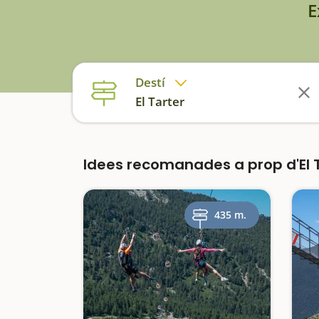
E
Destí
El Tarter
Idees recomanades a prop d'El 
435 m.