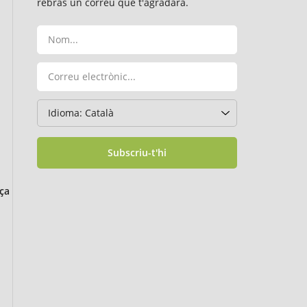
rebràs un correu que t'agradarà.
Subscriu-t'hi
ça