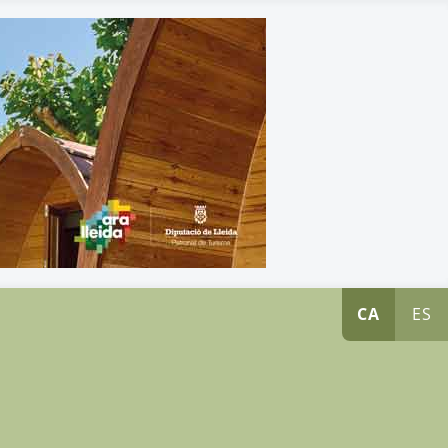
CA
ES