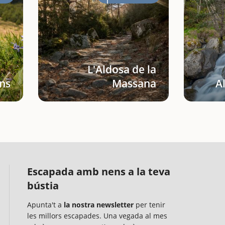
L'Aldosa de la
ans
Massana
A
Escapada amb nens a la teva
bústia
Apunta't a
la nostra newsletter
per tenir
les millors escapades. Una vegada al mes