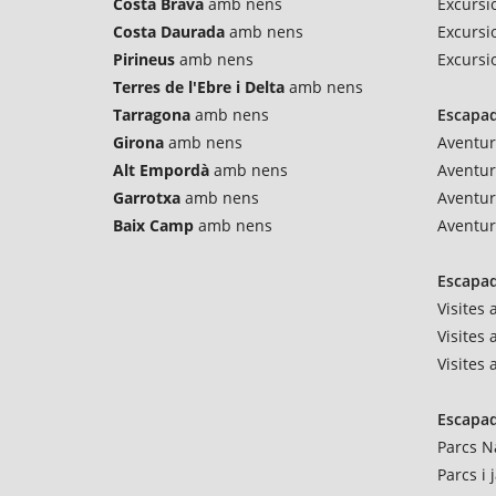
Costa Brava
amb nens
Excursio
Costa Daurada
amb nens
Excursi
Pirineus
amb nens
Excursi
Terres de l'Ebre i Delta
amb nens
Tarragona
amb nens
Escapad
Girona
amb nens
Aventur
Alt Empordà
amb nens
Aventu
Garrotxa
amb nens
Aventur
Baix Camp
amb nens
Aventur
Escapad
Visites
Visites 
Visites
Escapad
Parcs N
Parcs i