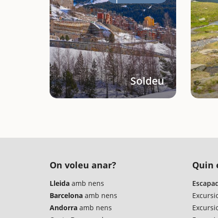
Soldeu
On voleu anar?
Quin é
Lleida
amb nens
Escapad
Barcelona
amb nens
Excursi
Andorra
amb nens
Excursi