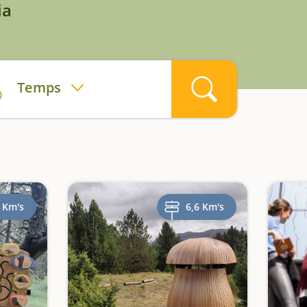
ia
Temps
 Km's
6,6 Km's