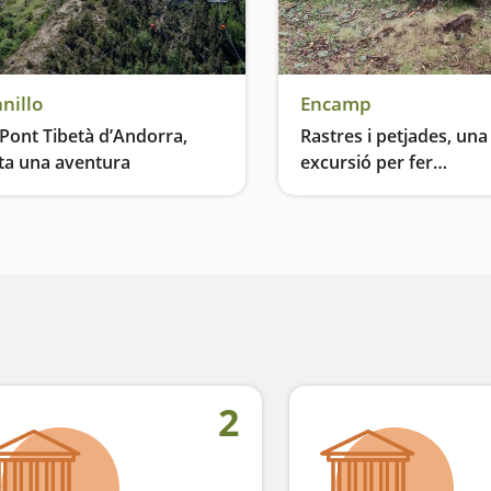
nillo
Encamp
 Pont Tibetà d’Andorra,
Rastres i petjades, una
ta una aventura
excursió per fer
d’exploradors
És el més llarg d’Europa i segon més llarg del món
2