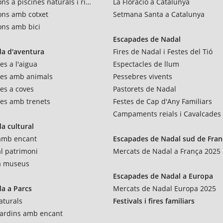
ns a piscines naturals i rius
La Floració a Catalunya
ons amb cotxet
Setmana Santa a Catalunya
ons amb bici
Escapades de Nadal
a d'aventura
Fires de Nadal i Festes del Tió
es a l'aigua
Espectacles de llum
res amb animals
Pessebres vivents
es a coves
Pastorets de Nadal
es amb trenets
Festes de Cap d'Any Familiars
Campaments reials i Cavalcades
a cultural
 amb encant
Escapades de Nadal sud de Fran
al patrimoni
Mercats de Nadal a França 2025
 a museus
Escapades de Nadal a Europa
a a Parcs
Mercats de Nadal Europa 2025
aturals
Festivals i fires familiars
 jardins amb encant