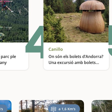
4
Canillo
 parc ple
On són els bolets d’Andorra?
'any
Una excursió amb bolets
gegants
Activitats emocionants per a famílies durant tot l’any
Una excursió fàcil per fer en família i plena de bolets gegants de fusta
's
a 1,6 Km's