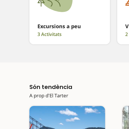
Excursions a peu
V
3 Activitats
2
Són tendència
A prop d'El Tarter