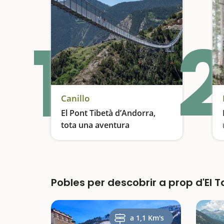
1
2
Canillo
El Pont Tibetà d’Andorra,
tota una aventura
És el més llarg d’Europa i segon més llarg del món
Pobles per descobrir a prop d'El T
a 1,1 Km's