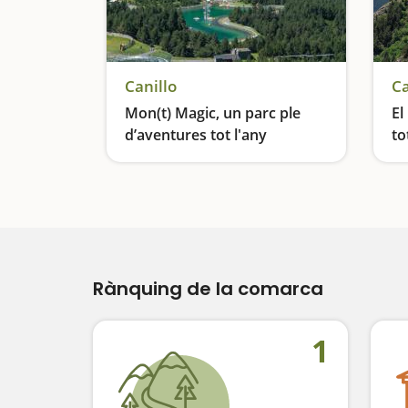
Canillo
Ca
Mon(t) Magic, un parc ple
El
d’aventures tot l'any
to
Activitats emocionants per a famílies durant tot l’any
Rànquing de la comarca
1