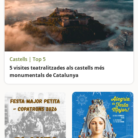
Castells | Top 5
5 visites teatralitzades als castells més
monumentals de Catalunya
Cavallers, comtes, comtesses, dames i pageses ... ens transmetran el seu llegat i ens endinsaran en un món ple de llegendes i d'història.