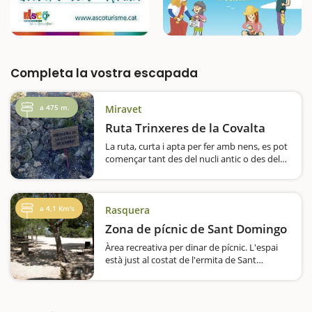
Completa la vostra escapada
a 475 m.
Miravet
Ruta Trinxeres de la Covalta
La ruta, curta i apta per fer amb nens, es pot
començar tant des del nucli antic o des del
pàrquing del castell. Accedirem a senders de
muntanya on trobarem restes de trinxeres
de la Batalla de l’Ebre, edificis de pedra seca
fins a…
a 4,1 Km's
Rasquera
Zona de pícnic de Sant Domingo
Àrea recreativa per dinar de pícnic. L'espai
està just al costat de l'ermita de Sant
Domingo i compta amb 6 taules; totes amb
ombra sota els pins. També hi ha zona de
jocs.