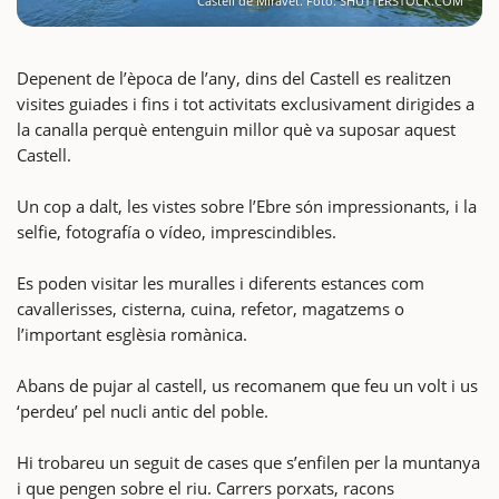
Castell de Miravet. Foto: SHUTTERSTOCK.COM
Depenent de l’època de l’any, dins del Castell es realitzen
visites guiades i fins i tot activitats exclusivament dirigides a
la canalla perquè entenguin millor què va suposar aquest
Castell.
Un cop a dalt, les vistes sobre l’Ebre són impressionants, i la
selfie, fotografía o vídeo, imprescindibles.
Es poden visitar les muralles i diferents estances com
cavallerisses, cisterna, cuina, refetor, magatzems o
l’important esglèsia romànica.
Abans de pujar al castell, us recomanem que feu un volt i us
‘perdeu’ pel nucli antic del poble.
Hi trobareu un seguit de cases que s’enfilen per la muntanya
i que pengen sobre el riu. Carrers porxats, racons