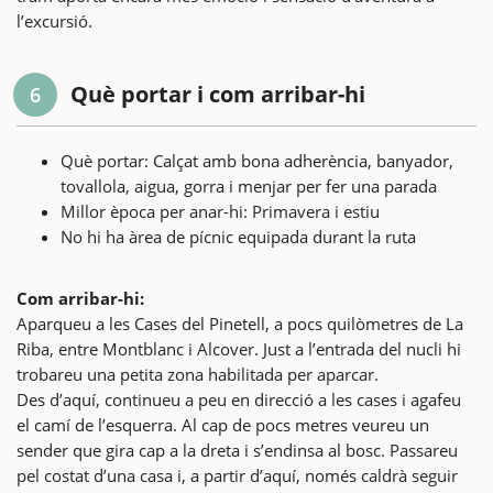
l’excursió.
Què portar i com arribar-hi
6
Què portar: Calçat amb bona adherència, banyador,
tovallola, aigua, gorra i menjar per fer una parada
Millor època per anar-hi: Primavera i estiu
No hi ha àrea de pícnic equipada durant la ruta
Com arribar-hi:
Aparqueu a les Cases del Pinetell, a pocs quilòmetres de La
Riba, entre Montblanc i Alcover. Just a l’entrada del nucli hi
trobareu una petita zona habilitada per aparcar.
Des d’aquí, continueu a peu en direcció a les cases i agafeu
el camí de l’esquerra. Al cap de pocs metres veureu un
sender que gira cap a la dreta i s’endinsa al bosc. Passareu
pel costat d’una casa i, a partir d’aquí, només caldrà seguir