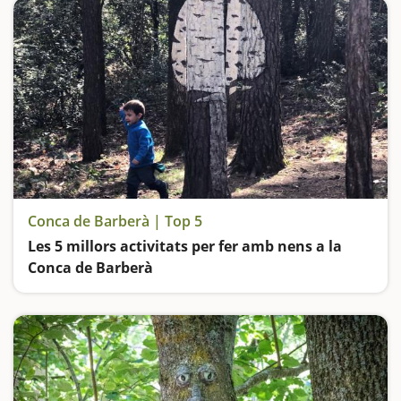
Conca de Barberà | Top 5
Les 5 millors activitats per fer amb nens a la
Conca de Barberà
Jugarem a buscar bolets en un bosc de fàbula, viatjarem a la prehistòria, visitarem joies medievals i ens sentirem lliures des d'un mirador privilegiat