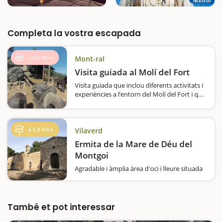
Completa la vostra escapada
a 2,5 Km's
Mont-ral
Visita guiada al Molí del Fort
Visita guiada que inclou diferents activitats i
experiències a l’entorn del Molí del Fort i que
poden resultar divertides i molt enriquidores
per als nens, ja que permet veure els
diferents animals que habiten en el centre
de fauna…
a 5,0 Km's
Vilaverd
Ermita de la Mare de Déu del
Montgoi
Agradable i àmplia àrea d'oci i lleure situada
a dalt d'un turó, al costat de l'estació de tren,
i a tocar del poble. Hi trobarem més d'una
vintena de taules repartides al llarg d'una
extensa pineda…
També et pot interessar