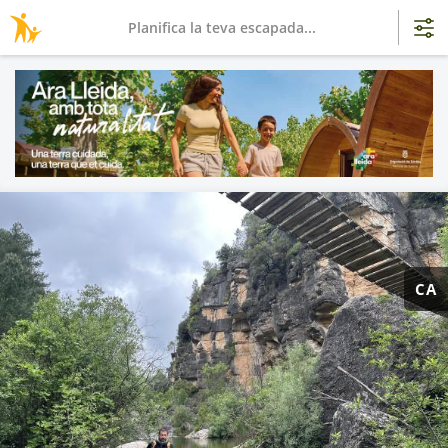
Planifica la teva escapada...
CA