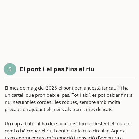
El pont i el pas fins al riu
5
El mes de maig del 2026 el pont penjant està tancat. Hi ha
un cartell que prohibeix el pas. Tot i així, es pot baixar fins al
riu, seguint les cordes i les roques, sempre amb molta
precaució i ajudant els nens als trams més delicats.
Un cop a baix, hi ha dues opcions: tornar desfent el mateix
camí o bé creuar el riu i continuar la ruta circular. Aquest
tram aporta encara més emoció i sensació d’aventura a