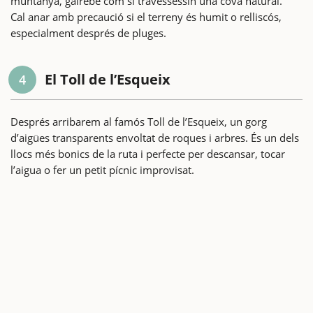
muntanya, gairebé com si travessessin una cova natural.
Cal anar amb precaució si el terreny és humit o relliscós,
especialment després de pluges.
El Toll de l’Esqueix
4
Després arribarem al famós Toll de l’Esqueix, un gorg
d’aigües transparents envoltat de roques i arbres. És un dels
llocs més bonics de la ruta i perfecte per descansar, tocar
l’aigua o fer un petit pícnic improvisat.