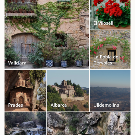
El Vilosell
La Pobla de
Vallclara
Cérvoles
Prades
Albarca
Ulldemolins