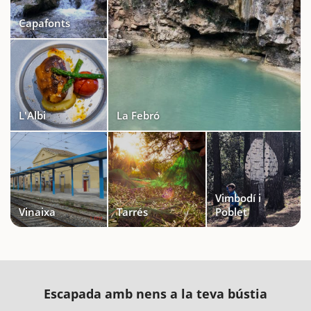
Capafonts
L'Albi
La Febró
Vimbodí i
Vinaixa
Tarrés
Poblet
Escapada amb nens a la teva bústia