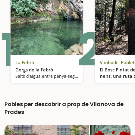
1
2
La Febró
Vimbodí i Poblet
Gorgs de la Febró
El Bosc Pintat 
nens, una ruta 
Salts d’aigua entre penya-segats
de sorpreses
Pobles per descobrir a prop de Vilanova de
Prades