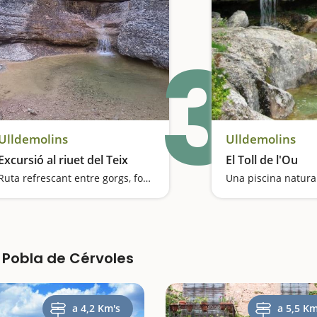
3
Ulldemolins
Ulldemolins
Excursió al riuet del Teix
El Toll de l'Ou
Ruta refrescant entre gorgs, fonts i un santuari
a Pobla de Cérvoles
a 4,2 Km's
a 5,5 Km