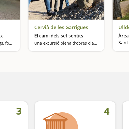
Cervià de les Garrigues
Ulld
ix
El camí dels set sentits
Àrea 
Sant
Ruta refrescant entre gorgs, fonts i un santuari
Una excursió plena d'obres d'art per despertar els sentits
3
4