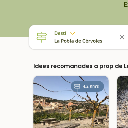
E
Destí
La Pobla de Cérvoles
Idees recomanades a prop de L
4,2 Km's