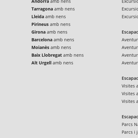
Andorra
amb nens
Excursio
Tarragona
amb nens
Excursi
Lleida
amb nens
Excursi
Pirineus
amb nens
Girona
amb nens
Escapad
Barcelona
amb nens
Aventur
Moianès
amb nens
Aventu
Baix Llobregat
amb nens
Aventur
Alt Urgell
amb nens
Aventur
Escapad
Visites
Visites 
Visites
Escapad
Parcs N
Parcs i