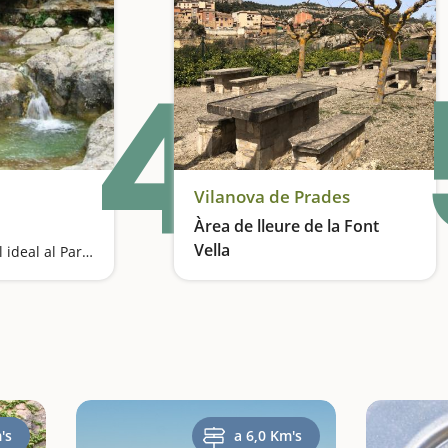
4
Vilanova de Prades
Àrea de lleure de la Font
Vella
Una piscina natural ideal al Parc Natural del Montsant
Pícnic amb vistes a les Muntanyes de Prades
's
a 6,0 Km's