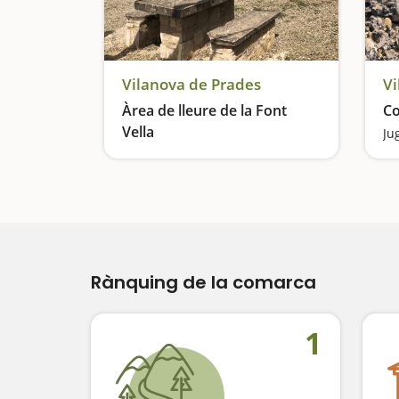
Vilanova de Prades
Vi
Àrea de lleure de la Font
Co
Vella
Ju
Pícnic amb vistes a les Muntanyes de Prades
Rànquing de la comarca
1