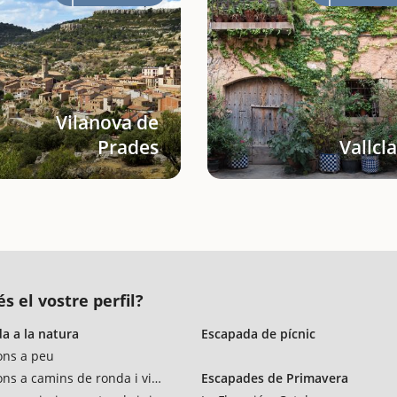
Vilanova de
Prades
Vallcl
s el vostre perfil?
a a la natura
Escapada de pícnic
ons a peu
ons a camins de ronda i vies verdes
Escapades de Primavera