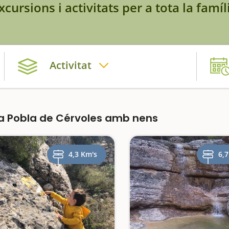
xcursions i activitats per a tota la famíl
Activitat
a Pobla de Cérvoles amb nens
4,3 Km's
6,7