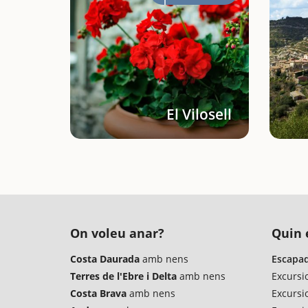
El Vilosell
On voleu anar?
Quin é
Costa Daurada
amb nens
Escapad
Terres de l'Ebre i Delta
amb nens
Excursi
Costa Brava
amb nens
Excursi