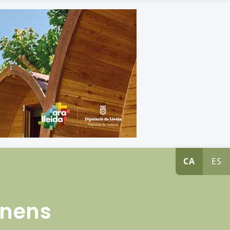
CA
ES
 nens