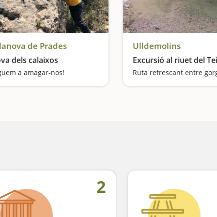
lanova de Prades
Ulldemolins
va dels calaixos
Excursió al riuet del Te
guem a amagar-nos!
2