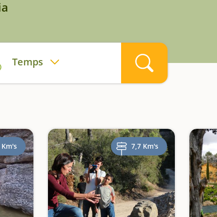
ia
Temps
 Km's
7,7 Km's