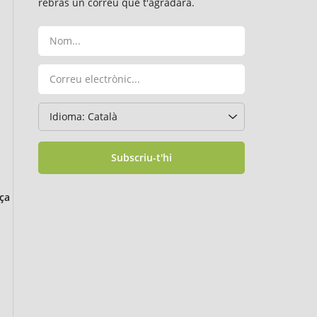
rebràs un correu que t'agradarà.
Subscriu-t'hi
ça