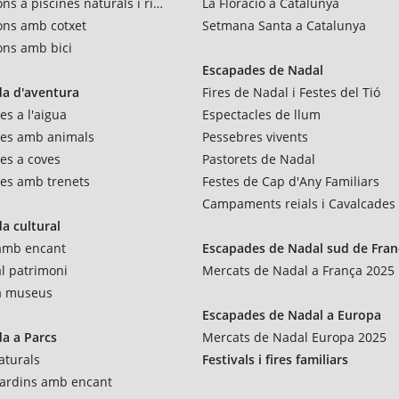
ns a piscines naturals i rius
La Floració a Catalunya
ons amb cotxet
Setmana Santa a Catalunya
ons amb bici
Escapades de Nadal
a d'aventura
Fires de Nadal i Festes del Tió
es a l'aigua
Espectacles de llum
res amb animals
Pessebres vivents
es a coves
Pastorets de Nadal
es amb trenets
Festes de Cap d'Any Familiars
Campaments reials i Cavalcades
a cultural
 amb encant
Escapades de Nadal sud de Fran
al patrimoni
Mercats de Nadal a França 2025
 a museus
Escapades de Nadal a Europa
a a Parcs
Mercats de Nadal Europa 2025
aturals
Festivals i fires familiars
 jardins amb encant