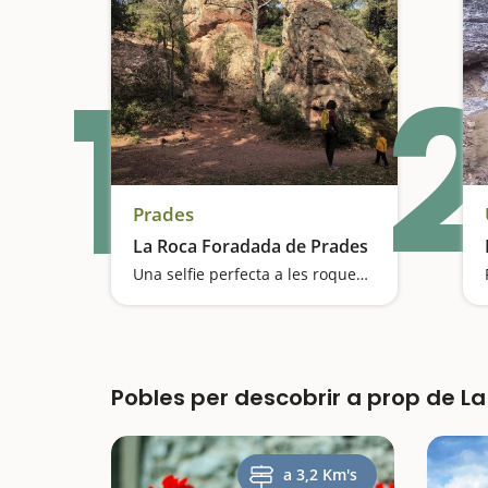
1
2
Prades
La Roca Foradada de Prades
Una selfie perfecta a les roques vermelles
Pobles per descobrir a prop de L
a 3,2 Km's