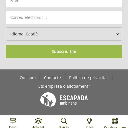
Subscriu-t'hi
Qui som
Contacte
Política de privacitat
Ets empresa o allotjament?
Destí
Activitat
Buscar
Idees
Cap de setmana