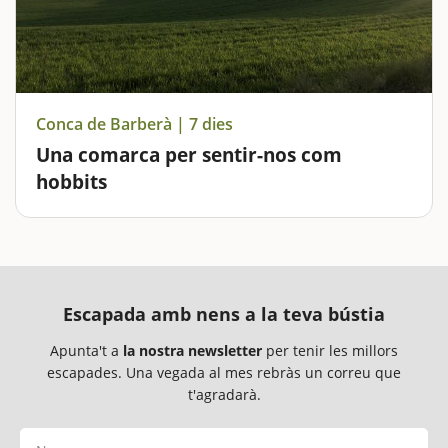
Conca de Barberà | 7 dies
Una comarca per sentir-nos com
hobbits
Aquí trobarem pobles amb encant i moltes aventures,
com les que viurem a Les Coves de l'Espluga de
Francolí o al Bosc Pintat de Poblet. Ubicada a la part
més septentrional de la provincia de Tarragona, la
Conca de Barberà…
Escapada amb nens a la teva bústia
Apunta't a
la nostra newsletter
per tenir les millors
escapades. Una vegada al mes rebràs un correu que
t'agradarà.