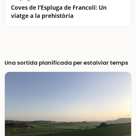
Coves de l’Espluga de Francolí: Un
viatge a la prehistòria
Endinseu-vos en un dels espais més fascinants de la
prehistòria: les Coves de l’Espluga de Francolí.Aquesta
experiència única combina història, aventura i
curiositats geològiques per crear una jornada…
Una sortida planificada per estalviar temps