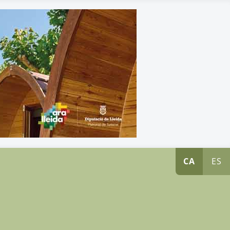
CA
ES