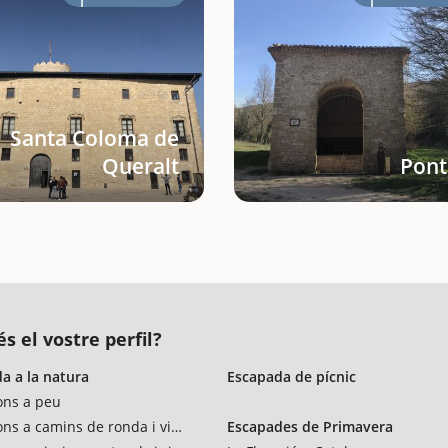
Santa Coloma de
Queralt
Pont
s el vostre perfil?
a a la natura
Escapada de pícnic
ons a peu
ons a camins de ronda i vies verdes
Escapades de Primavera