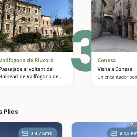
3
Vallfogona de Riucorb
Conesa
Passejada al voltant del
Visita a Conesa
Balneari de Vallfogona de
Un encantador pob
Riucorb
Relax i pau al costat d'aigües termals
 Piles
a 4,7 Km's
a 4,8 Km