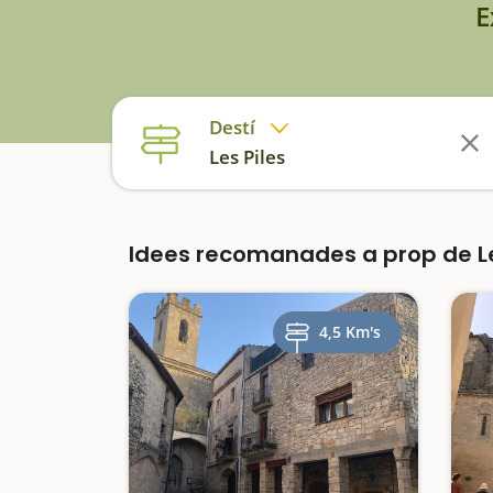
E
Destí
Les Piles
Idees recomanades a prop de L
4,5 Km's