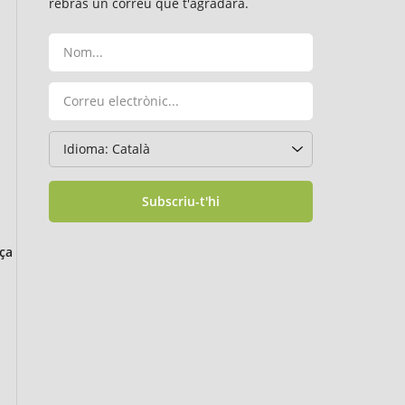
rebràs un correu que t'agradarà.
Subscriu-t'hi
ça