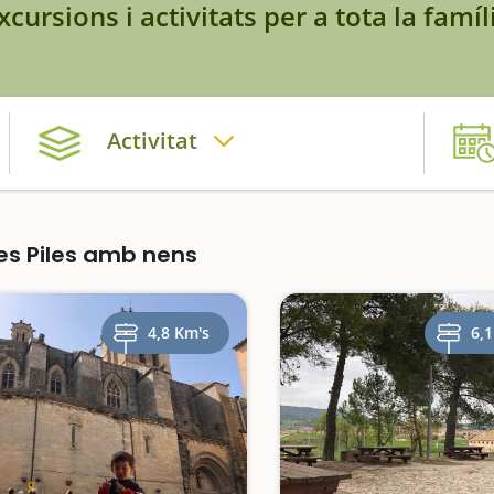
xcursions i activitats per a tota la famíl
Activitat
es Piles amb nens
4,8 Km's
6,1