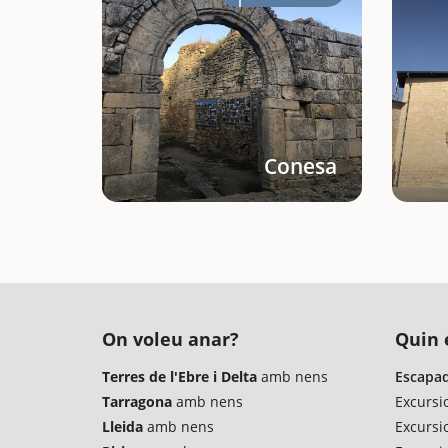
Conesa
On voleu anar?
Quin é
Terres de l'Ebre i Delta
amb nens
Escapad
Tarragona
amb nens
Excursi
Lleida
amb nens
Excursi