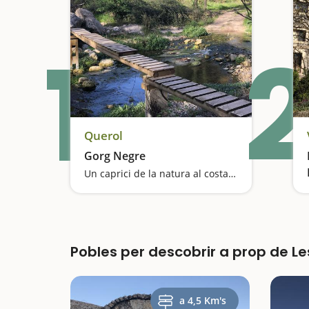
1
2
Querol
Gorg Negre
Un caprici de la natura al costat del Gaià
Pobles per descobrir a prop de Les
a 4,5 Km's