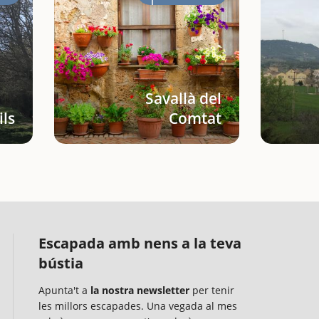
Savallà del
ils
Comtat
Escapada amb nens a la teva
bústia
Apunta't a
la nostra newsletter
per tenir
les millors escapades. Una vegada al mes