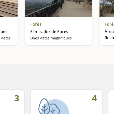
Forès
Forè
ques
El mirador de Forès
Àrea 
Rect
 vistes
Unes vistes magnífiques
Un pí
3
4