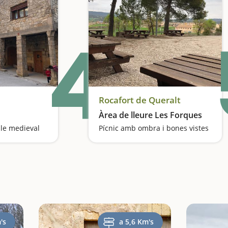
4
Rocafort de Queralt
Àrea de lleure Les Forques
le medieval
Pícnic amb ombra i bones vistes
's
a 5,6 Km's