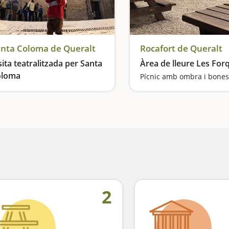
nta Coloma de Queralt
Rocafort de Queralt
sita teatralitzada per Santa
Àrea de lleure Les For
oloma
Pícnic amb ombra i bones
Revivim la història de Santa Coloma de la mà de personatges històrics
2