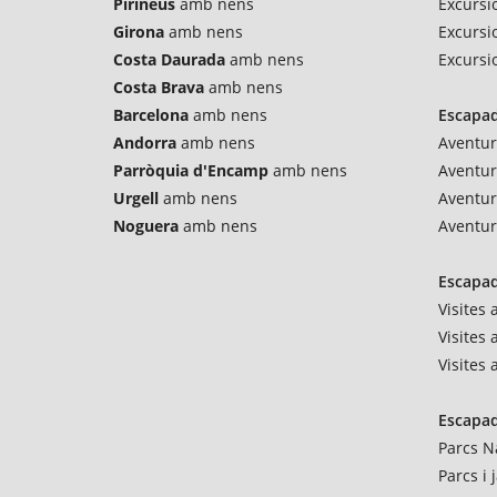
Pirineus
amb nens
Excursio
Girona
amb nens
Excursi
Costa Daurada
amb nens
Excursi
Costa Brava
amb nens
Barcelona
amb nens
Escapad
Andorra
amb nens
Aventur
Parròquia d'Encamp
amb nens
Aventu
Urgell
amb nens
Aventur
Noguera
amb nens
Aventur
Escapad
Visites
Visites 
Visites
Escapad
Parcs N
Parcs i