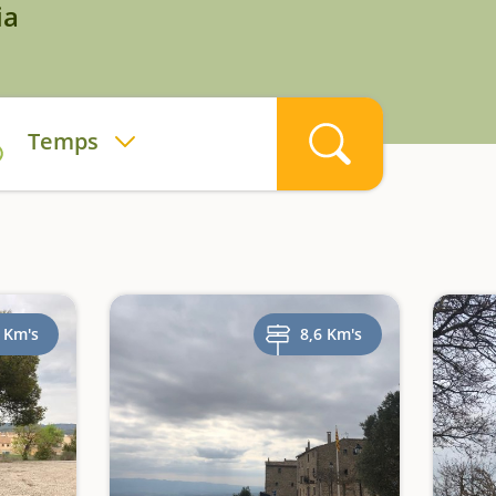
ia
Temps
 Km's
8,6 Km's