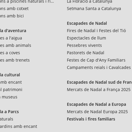
ns a piscines naturals i rius
La Floració a Catalunya
ons amb cotxet
Setmana Santa a Catalunya
ons amb bici
Escapades de Nadal
a d'aventura
Fires de Nadal i Festes del Tió
es a l'aigua
Espectacles de llum
res amb animals
Pessebres vivents
es a coves
Pastorets de Nadal
es amb trenets
Festes de Cap d'Any Familiars
Campaments reials i Cavalcades
a cultural
 amb encant
Escapades de Nadal sud de Fran
al patrimoni
Mercats de Nadal a França 2025
 a museus
Escapades de Nadal a Europa
a a Parcs
Mercats de Nadal Europa 2025
aturals
Festivals i fires familiars
 jardins amb encant