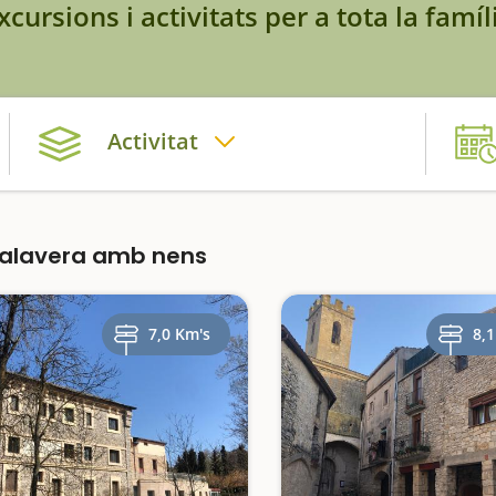
xcursions i activitats per a tota la famíl
Activitat
Talavera amb nens
7,0 Km's
8,1