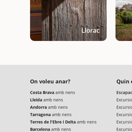
Llorac
On voleu anar?
Quin é
Costa Brava
amb nens
Escapad
Lleida
amb nens
Excursi
Andorra
amb nens
Excursi
Tarragona
amb nens
Excursio
Terres de l'Ebre i Delta
amb nens
Excursi
Barcelona
amb nens
Excursi