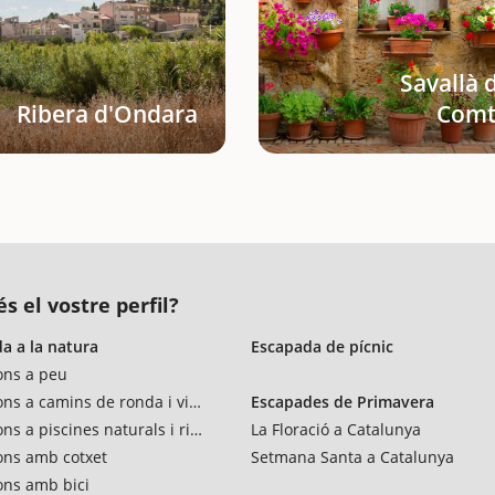
Savallà 
Ribera d'Ondara
Comt
s el vostre perfil?
a a la natura
Escapada de pícnic
ons a peu
ons a camins de ronda i vies verdes
Escapades de Primavera
ns a piscines naturals i rius
La Floració a Catalunya
ons amb cotxet
Setmana Santa a Catalunya
ons amb bici