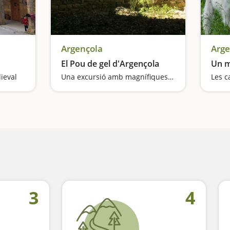
Argençola
Arge
El Pou de gel d'Argençola
Un m
ieval
Una excursió amb magnífiques vistes
Les 
3
4