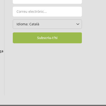
Subscriu-t'hi
ça