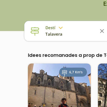
E
Destí
Talavera
Idees recomanades a prop de 
6,7 Km's