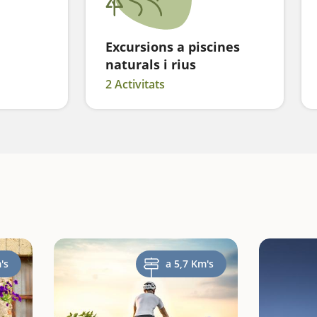
Excursions a piscines
naturals i rius
2 Activitats
's
a 5,7 Km's