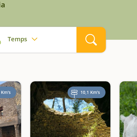
ia
Temps
 Km's
10,1 Km's