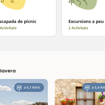
scapada de pícnic
Excursions a peu
 Activitats
2 Activitats
alavera
a 5,1 Km's
a 5,4 Km