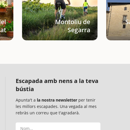
del
Montoliu de
S
at
Segarra
Escapada amb nens a la teva
bústia
Apunta't a
la nostra newsletter
per tenir
les millors escapades. Una vegada al mes
rebràs un correu que t'agradarà.