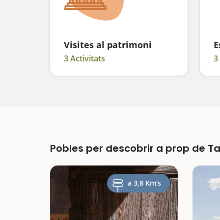
Visites al patrimoni
E
3 Activitats
3
Pobles per descobrir a prop de T
a 3,8 Km's