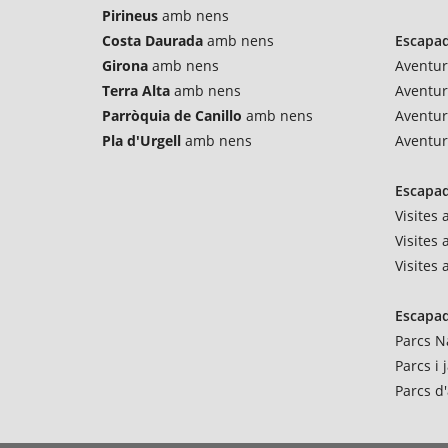
Pirineus
amb nens
Costa Daurada
amb nens
Escapad
Girona
amb nens
Aventur
Terra Alta
amb nens
Aventu
Parròquia de Canillo
amb nens
Aventur
Pla d'Urgell
amb nens
Aventur
Escapad
Visites
Visites 
Visites
Escapad
Parcs N
Parcs i
Parcs d