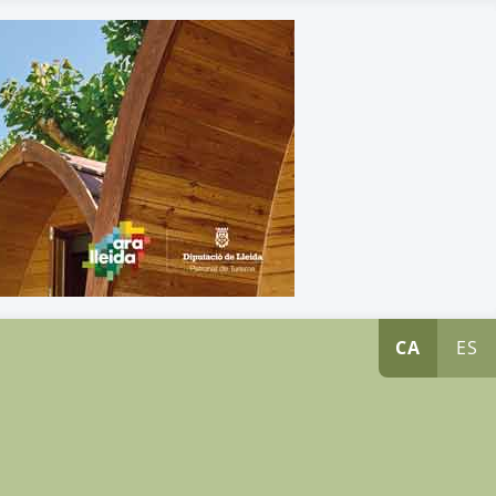
CA
ES