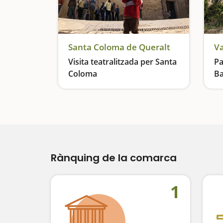
Santa Coloma de Queralt
Va
Visita teatralitzada per Santa
Pa
Coloma
Ba
Ri
Revivim la història de Santa Coloma de la mà de personatges històrics
Rànquing de la comarca
1