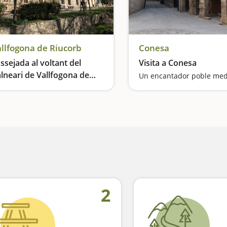
llfogona de Riucorb
Conesa
ssejada al voltant del
Visita a Conesa
lneari de Vallfogona de
Un encantador poble med
ucorb
Relax i pau al costat d'aigües termals
2