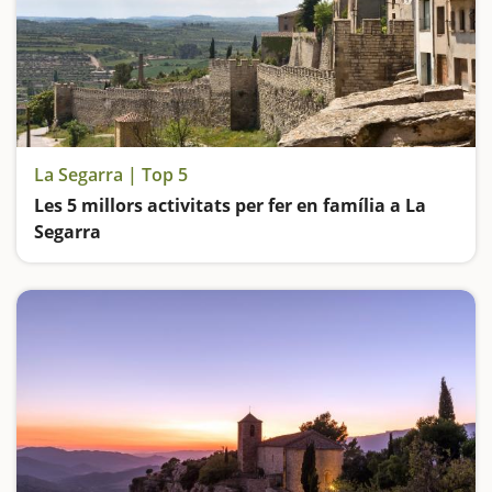
La Segarra | Top 5
Les 5 millors activitats per fer en família a La
Segarra
Ens afartem de veure castells, descobrim tresors al Museu de Guissona, passegem per una joia medieval, ens meravellem amb el patrimoni de Cervera i fem ruta per un pantà