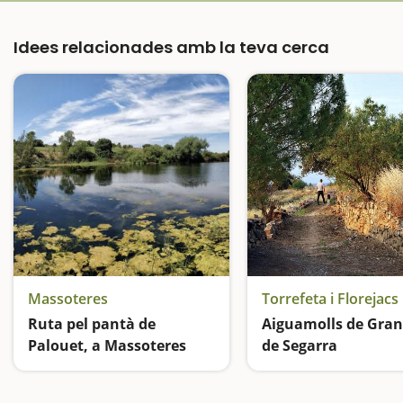
Idees relacionades amb la teva cerca
Massoteres
Torrefeta i Florejacs
Ruta pel pantà de
Aiguamolls de Gran
Palouet, a Massoteres
de Segarra
Agafem els binocles i observem les aus!
L'oasi de la Segarra