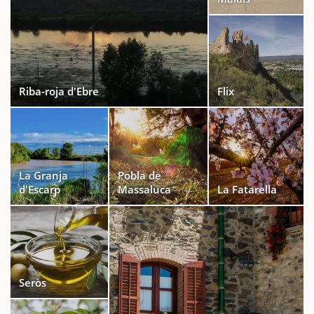
Riba-roja d'Ebre
Flix
La Granja
Pobla de
d'Escarp
Massaluca
La Fatarella
Seròs