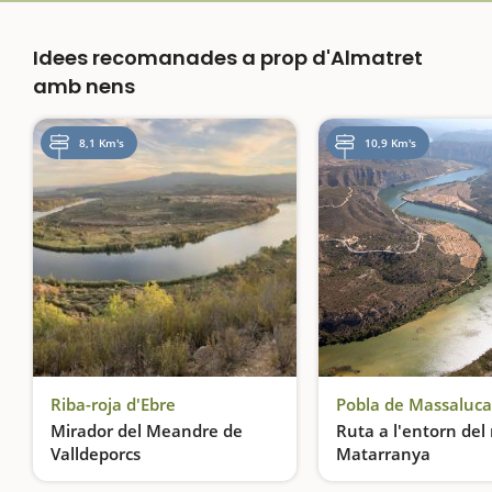
Idees recomanades a prop d'Almatret
amb nens
8,1 Km's
10,9 Km's
Riba-roja d'Ebre
Pobla de Massaluca
Mirador del Meandre de
Ruta a l'entorn del 
Valldeporcs
Matarranya
Vistes privilegiades sobre l'Ebre des d'un dolmen
Un passeig vora el ri