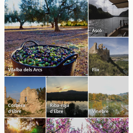
Ascó
Vilalba dels Arcs
Flix
Corbera
Riba-roja
d'Ebre
d'Ebre
Vinebre