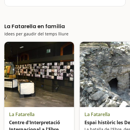
Envoltada per unes muntanyes colorides per la
diversitat de conreus i que amaguen història i
històries, La Fatarella se'ns presenta com un destí
La Fatarella en família
força atractiu per fer-hi una escapada amb nens. Serà
una escapada…
Idees per gaudir del temps lliure
La Fatarella
La Fatarella
Centre d'Interpretació
Espai històric les D
Internacional a l'Ebre