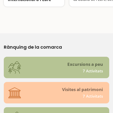
Solidaritat d'arreu del món
Rànquing de la comarca
Excursions a peu
7 Activitats
Visites al patrimoni
7 Activitats