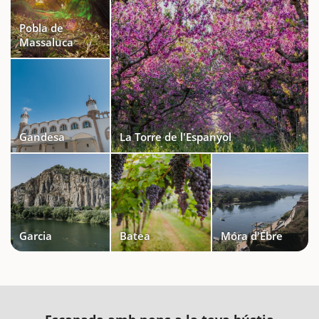
Pobla de
Massaluca
Gandesa
La Torre de l'Espanyol
Garcia
Batea
Móra d'Ebre