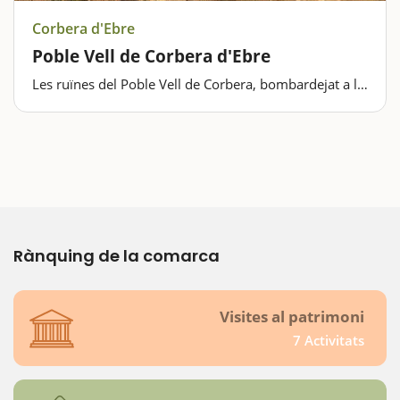
Corbera d'Ebre
Poble Vell de Corbera d'Ebre
Les ruïnes del Poble Vell de Corbera, bombardejat a la
Batalla de l'Ebre, són l'escenari d'un muntatge artístic
amb missatge. Si hi ha un espai on la memòria
històrica està ben viva és el Poble…
Rànquing de la comarca
Visites al patrimoni
7 Activitats