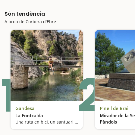
Són tendència
A prop de Corbera d'Ebre
1
2
Gandesa
Pinell de Brai
La Fontcalda
Mirador de la Se
Pàndols
Una ruta en bici, un santuari i un bany medicinal al riu Canaletes