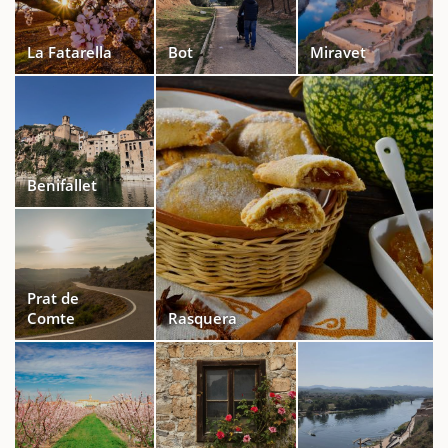
La Fatarella
Bot
Miravet
Benifallet
Prat de
Comte
Rasquera