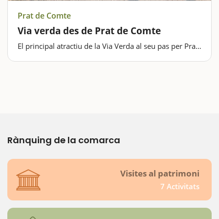
Prat de Comte
Via verda des de Prat de Comte
El principal atractiu de la Via Verda al seu pas per Prat
de Comte és anar fins el Pinell de Brai, de gairebé deu
quilòmetres de llargada. Ens trobarem amb el Santuari
de Fontcalda, un espai on el riu Canaletes hi passa
encaixonat…
Rànquing de la comarca
Visites al patrimoni
7 Activitats