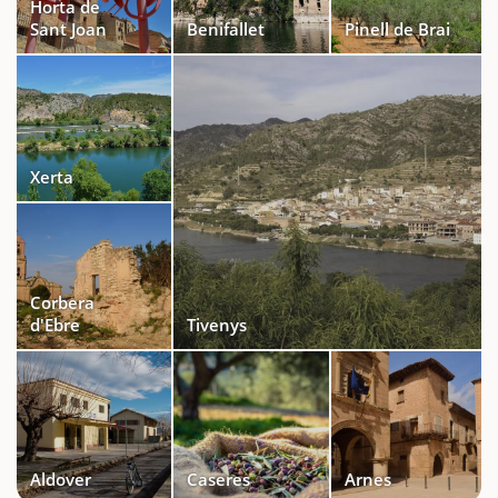
Horta de
Sant Joan
Benifallet
Pinell de Brai
Xerta
Corbera
d'Ebre
Tivenys
Aldover
Caseres
Arnes