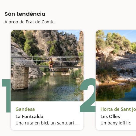
Són tendència
A prop de Prat de Comte
1
2
Gandesa
Horta de Sant J
La Fontcalda
Les Olles
Una ruta en bici, un santuari i un bany medicinal al riu Canaletes
Un bany idíl·lic