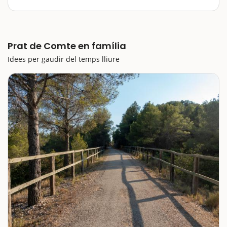
ofereix un paisatge muntanyós i possibillitats molt
diverses per fer-hi una escapada amb nens. Com
passa a la majoria dels pobles del sud de la Terra Alta,
la Via Verda és un dels principals…
Prat de Comte en família
Idees per gaudir del temps lliure