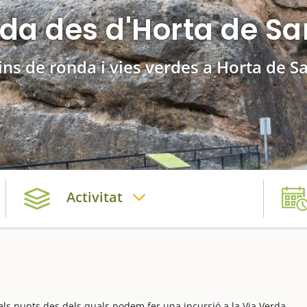
rda des d'Horta de Sa
ns de ronda i vies verdes a Horta de 
Activitat
els punts des dels quals podem fer una incursió a la Via Verda,