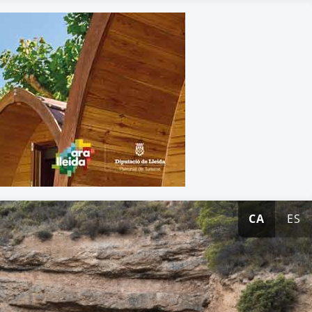
CA
ES