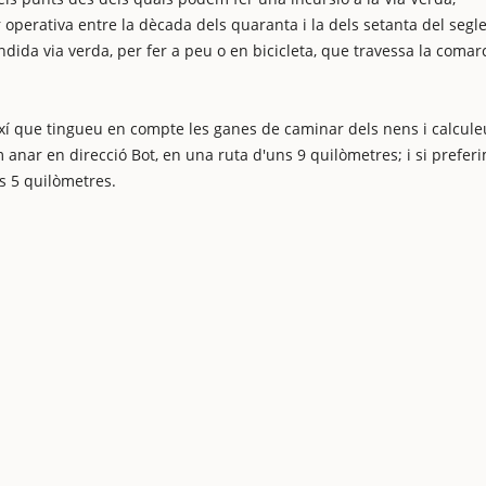
 operativa entre la dècada dels quaranta i la dels setanta del segl
ndida via verda, per fer a peu o en bicicleta, que travessa la comar
xí que tingueu en compte les ganes de caminar dels nens i calcule
 anar en direcció Bot, en una ruta d'uns 9 quilòmetres; i si prefer
ns 5 quilòmetres.