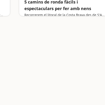
5 camins de ronda fàcils i
espectaculars per fer amb nens
Ens submergim en el poble que va captivar a Picasso, fem ruta pel riu Estrets, descobrim un santuari amb aigua termal, aprenem història a l'aire lliure i ens divertim al Poble Vell de Corbera i gaudim d'unes piscines naturals cinc estrelles
Recorrerem el litoral de la Costa Brava des de S'Agaró, Llançà i Cadaqués, i voregem la Costa Daurada a Roda de Berà i a l'Ametlla de Mar