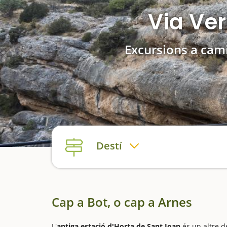
Via Ve
Excursions a cami
Destí
Cap a Bot, o cap a Arnes
L'
antiga estació d'Horta de Sant Joan
és un altre d