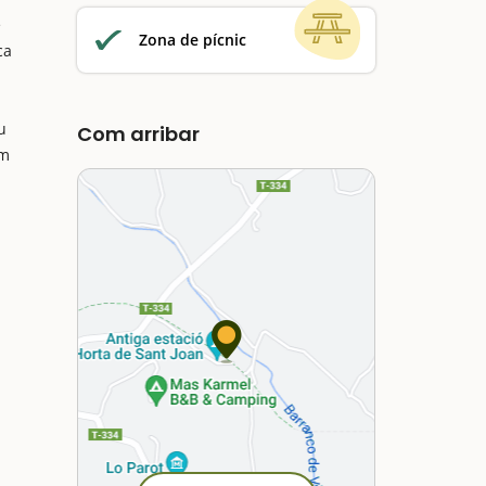
e
Zona de pícnic
ca
u
Com arribar
im