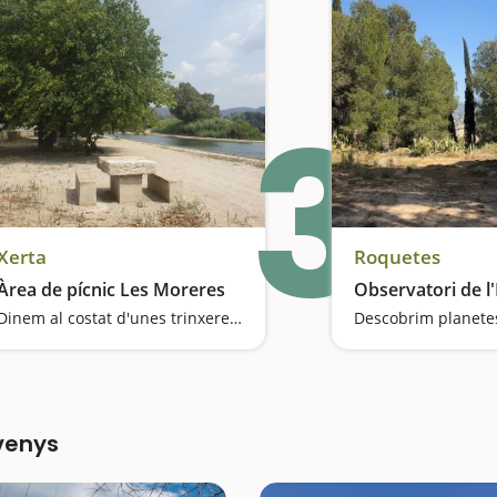
3
Xerta
Roquetes
Àrea de pícnic Les Moreres
Observatori de l
Dinem al costat d'unes trinxeres de la Guerra Civil
ivenys