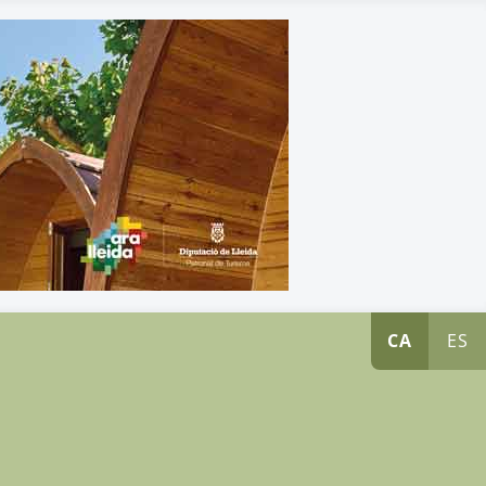
CA
ES