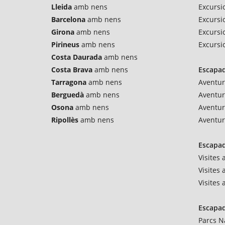
Lleida
amb nens
Excursi
Barcelona
amb nens
Excursio
Girona
amb nens
Excursi
Pirineus
amb nens
Excursi
Costa Daurada
amb nens
Costa Brava
amb nens
Escapad
Tarragona
amb nens
Aventur
Berguedà
amb nens
Aventu
Osona
amb nens
Aventur
Ripollès
amb nens
Aventur
Escapad
Visites
Visites 
Visites
Escapad
Parcs N