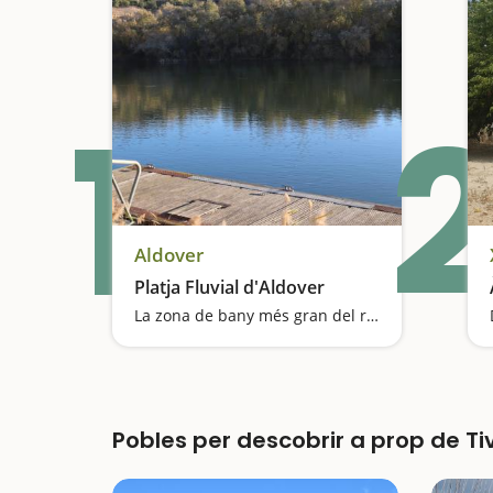
1
2
Aldover
Platja Fluvial d'Aldover
La zona de bany més gran del riu Ebre
Pobles per descobrir a prop de T