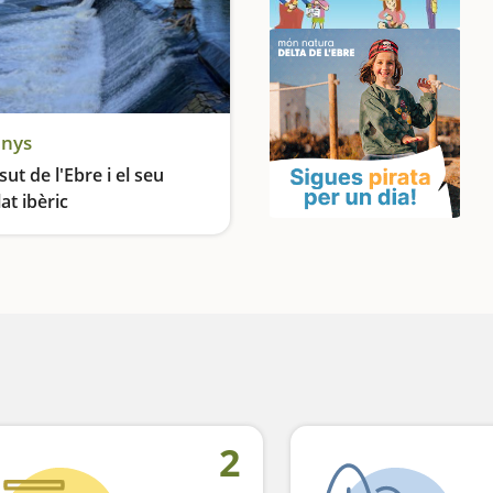
enys
sut de l'Ebre i el seu
at ibèric
Ruta amb cascades, patrimoni i vistes privilegiades
2