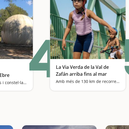
4
La Via Verda de la Val de
Zafán arriba fins al mar
'Ebre
Amb més de 130 km de recorregut, la Via Verda de la Val de Zafán es consolida com una de les grans rutes familiars de Catalunya
Descobrim planetes i constel·lacions