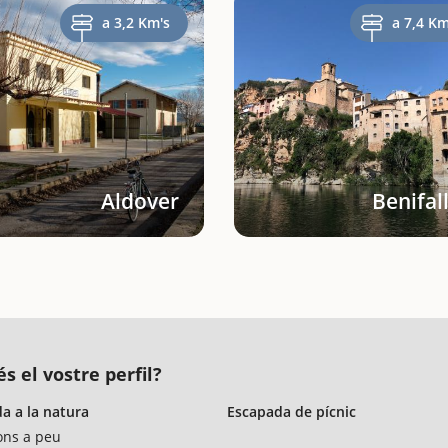
a 3,2 Km's
a 7,4 Km
Aldover
Benifal
s el vostre perfil?
a a la natura
Escapada de pícnic
ons a peu