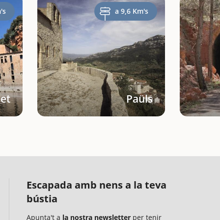
's
a 9,6 Km's
let
Paüls
Escapada amb nens a la teva
bústia
Apunta't a
la nostra newsletter
per tenir