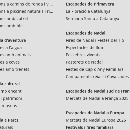
ons a camins de ronda i vies verdes
Escapades de Primavera
ns a piscines naturals i rius
La Floració a Catalunya
ons amb cotxet
Setmana Santa a Catalunya
ons amb bici
Escapades de Nadal
a d'aventura
Fires de Nadal i Festes del Tió
es a l'aigua
Espectacles de llum
res amb animals
Pessebres vivents
es a coves
Pastorets de Nadal
es amb trenets
Festes de Cap d'Any Familiars
Campaments reials i Cavalcades
a cultural
 amb encant
Escapades de Nadal sud de Fran
al patrimoni
Mercats de Nadal a França 2025
 a museus
Escapades de Nadal a Europa
a a Parcs
Mercats de Nadal Europa 2025
aturals
Festivals i fires familiars