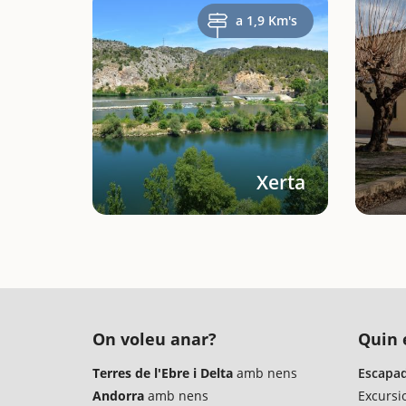
a 1,9 Km's
Xerta
On voleu anar?
Quin é
Terres de l'Ebre i Delta
amb nens
Escapad
Andorra
amb nens
Excursi