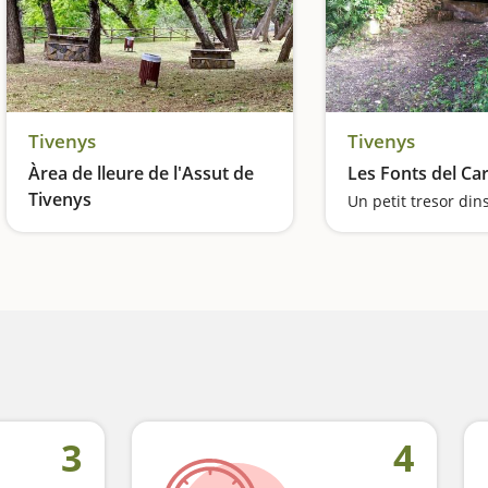
Tivenys
Tivenys
Àrea de lleure de l'Assut de
Les Fonts del C
Tivenys
Pícnic al costat d'una platja fluvial
3
4