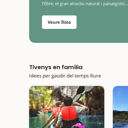
l'Ebre; el gran atractiu natural i paisatgístic
d'aquest municipi del Baix Ebre, banyat ta
per l'Ebre. Veurem la…
Veure llista
Tivenys en família
Idees per gaudir del temps lliure