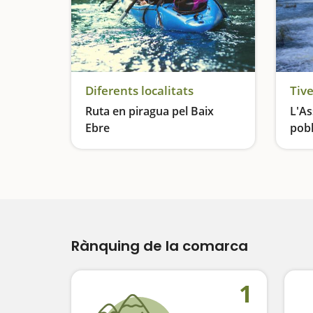
Diferents localitats
Tiv
Ruta en piragua pel Baix
L'As
Ebre
pobl
Navegueu en família i descobriu paisatges de postal
Rànquing de la comarca
1