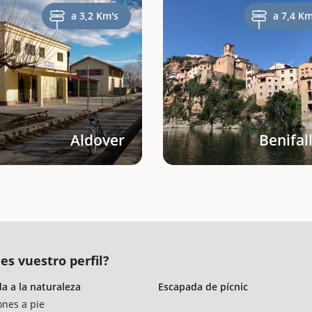
a 3,2 Km's
a 7,4 Km
Aldover
Benifal
es vuestro perfil?
a a la naturaleza
Escapada de pícnic
ones a pie