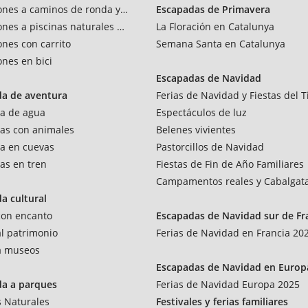
ones a caminos de ronda y vías verdes
Escapadas de Primavera
ones a piscinas naturales y rios
La Floración en Catalunya
ones con carrito
Semana Santa en Catalunya
ones en bici
Escapadas de Navidad
da de aventura
Ferias de Navidad y Fiestas del T
a de agua
Espectáculos de luz
as con animales
Belenes vivientes
a en cuevas
Pastorcillos de Navidad
as en tren
Fiestas de Fin de Año Familiares
Campamentos reales y Cabalgat
a cultural
 con encanto
Escapadas de Navidad sur de Fr
al patrimonio
Ferias de Navidad en Francia 20
 a museos
Escapadas de Navidad en Europ
da a parques
Ferias de Navidad Europa 2025
 Naturales
Festivales y ferias familiares