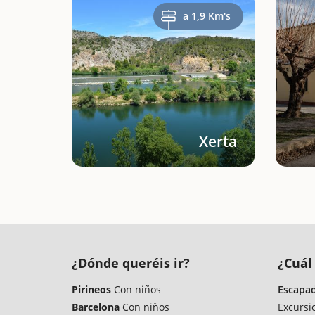
a 1,9 Km's
Xerta
¿Dónde queréis ir?
¿Cuál 
Pirineos
Con niños
Escapad
Barcelona
Con niños
Excursi