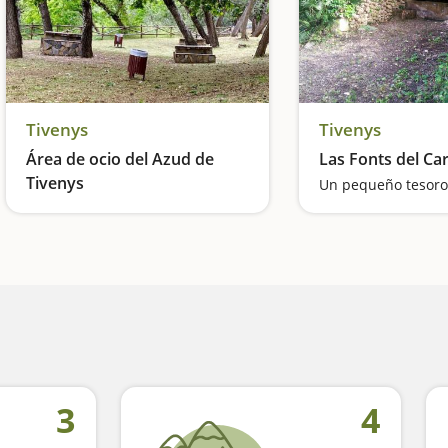
Tivenys
Tivenys
Área de ocio del Azud de
Las Fonts del C
Tivenys
Picnic junto a una playa fluvial
3
4