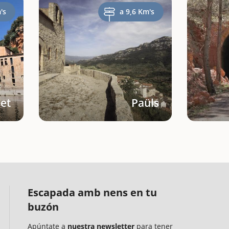
's
a 9,6 Km's
let
Paüls
Escapada amb nens en tu
buzón
Apúntate a
nuestra newsletter
para tener