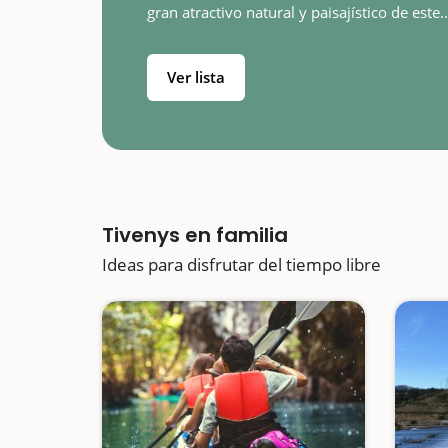
gran atractivo natural y paisajístico de este
municipio del Baix Ebre, bañado también po
Ebro. Veremos la playa fluvial, las…
Ver lista
Tivenys en familia
Ideas para disfrutar del tiempo libre