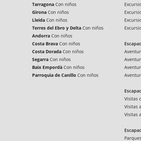
Tarragona
Con niños
Excursi
Girona
Con niños
Excursi
Lleida
Con niños
Excursi
Terres del Ebro y Delta
Con niños
Excursi
Andorra
Con niños
Costa Brava
Con niños
Escapa
Costa Dorada
Con niños
Aventur
Segarra
Con niños
Aventur
Baix Empordà
Con niños
Aventur
Parroquia de Canillo
Con niños
Aventur
Escapad
Visitas
Visitas 
Visitas
Escapa
Parques