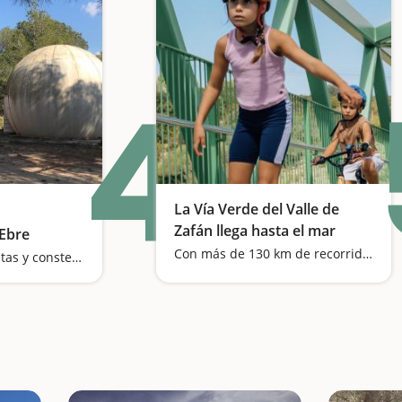
4
La Vía Verde del Valle de
Zafán llega hasta el mar
'Ebre
Con más de 130 km de recorrido, la Vía Verde del Valle de Zafán se consolida como una de las grandes rutas familiares de Cataluña
Descubrimos planetas y constelaciones