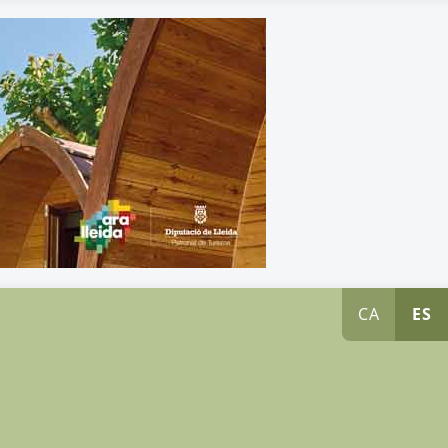
CA
ES