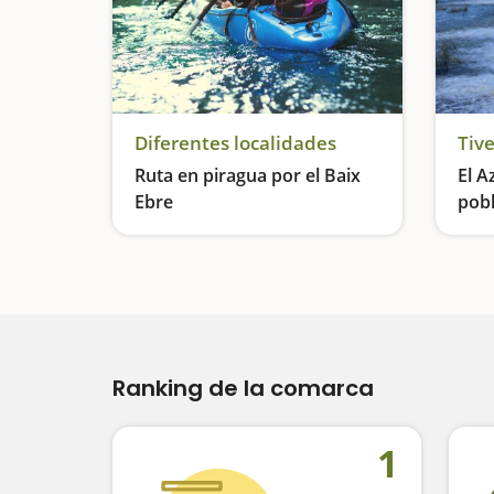
Diferentes localidades
Tiv
Ruta en piragua por el Baix
El A
Ebre
pobl
Navegamos en familia y descubrimos paisajes de postal
Ranking de la comarca
1