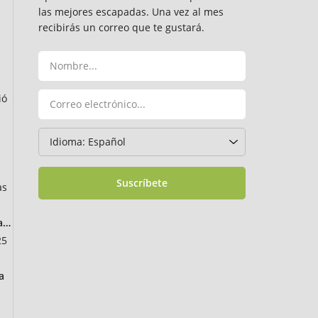
las mejores escapadas. Una vez al mes
recibirás un correo que te gustará.
ió
Suscríbete
as
ancia
25
a