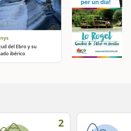
enys
zud del Ebro y su
ado ibérico
Ruta con cascadas, patrimonio y vistas privilegiadas
2