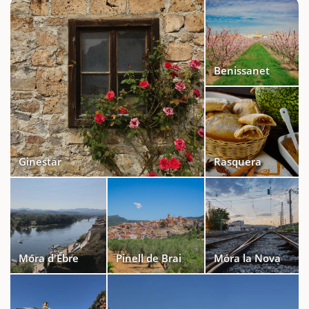
Benissanet
Ginestar
Rasquera
Móra d'Ebre
Pinell de Brai
Móra la Nova