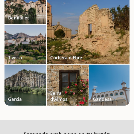
Benifallet
Tivissa
Corbera d'Ebre
Serra
Garcia
d'Almos
Gandesa