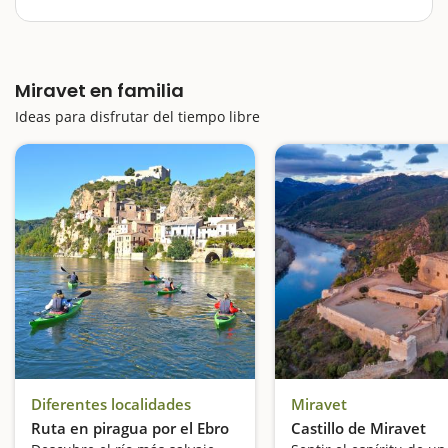
d'Ebre, Miravet es una de las visitas que creemos
imprescindibles y hacerlo en familia seguro que
acentúa los atractivos. Calles empinadas, oficios
antiguos, casas porticadas,…
Miravet en familia
Ideas para disfrutar del tiempo libre
Diferentes localidades
Miravet
Ruta en piragua por el Ebro
Castillo de Miravet