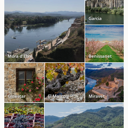
Garcia
Móra d'Ebre
Benissanet
Ginestar
El Masroig
Miravet