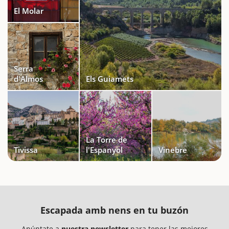
El Molar
Serra
d'Almos
Els Guiamets
La Torre de
Tivissa
l'Espanyol
Vinebre
Escapada amb nens en tu buzón
Apúntate a
nuestra newsletter
para tener las mejores