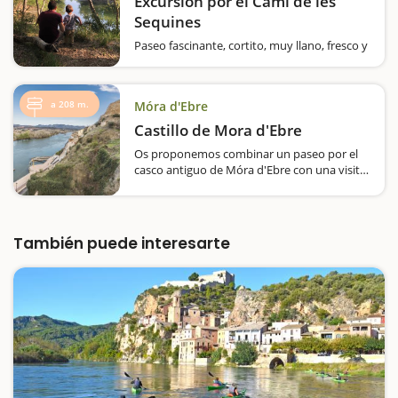
Excursión por el Camí de les
Sequines
Paseo fascinante, cortito, muy llano, fresco y
lleno de contrastes siguiendo el río Ebro a su
paso por Móra la Nova.Salimos desde el e
mbarcador, donde encontramos una zona
a 208 m.
Móra d'Ebre
de picnic, e iniciamos la ruta por un camino
siempre con el río Ebro a la derecha,…
Castillo de Mora d'Ebre
Os proponemos combinar un paseo por el
casco antiguo de Móra d'Ebre con una visita
guiada al castillo. Podemos empezar la ruta
desde la plaça de Baix, donde está el
Ayuntamiento y desde allí, y siempre hacia
arriba nos…
También puede interesarte