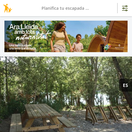
Planifica tu escapada ...
foto: sompicnic
ES