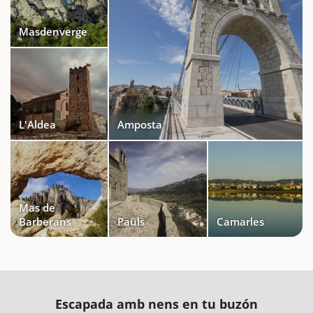
Masdenverge
L'Aldea
Amposta
Mas de
Barberans
Paüls
Camarles
Escapada amb nens en tu buzón