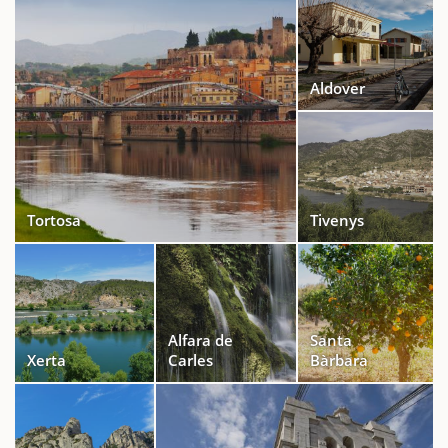
Aldover
Tortosa
Tivenys
Alfara de
Santa
Xerta
Carles
Bàrbara