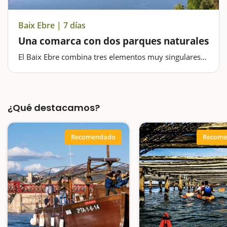
Baix Ebre | 7 días
Una comarca con dos parques naturales
El Baix Ebre combina tres elementos muy singulares
(el río Ebro, el Parque Natural de los Puertos y el
Parque Natural del Delta del Ebro) que lo diferencian
del resto de la comarcas de Cataluña y que lo
convierten en un destino perfecto…
¿Qué destacamos?
Recomendado
Recome