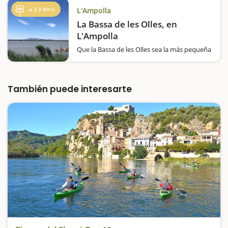
y navegará entre mejilloneras. Además,
a 3,3 Km's
L'Ampolla
palear siempre con muy p oca profundidad y
sin…
La Bassa de les Olles, en
L'Ampolla
Que la Bassa de les Olles sea la más pequeña
del Delta del Ebro no quiere decir que haya
pocas cosas que ver, al contrario. En 54
hectáreas disfrutaréis de todo lo más
representativo del Delta: fauna, vegetación,
También puede interesarte
…