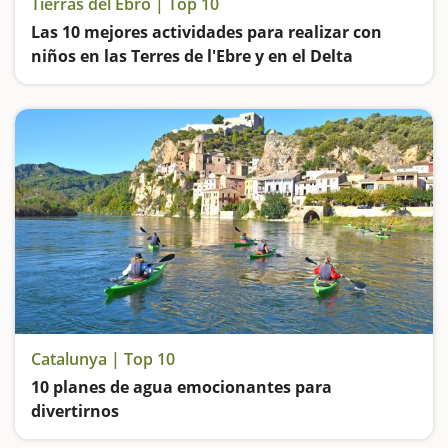
Tierras del Ebro | Top 10
Las 10 mejores actividades para realizar con
niños en las Terres de l'Ebre y en el Delta
El río Ebro, las vías verdes, los parques naturales, las cuevas y los castillos… La Catalunya sur es un destino ideal para visitar en familia
Catalunya | Top 10
10 planes de agua emocionantes para
divertirnos
Nos divertiremos en familia desafiando las aguas bravas del Noguera Pallaresa, nos refrescaremos en parques acuáticos, subiremos a cruceros por el Delta y por la Costa Brava, navegaremos por el Ebro en laúd, piragua y kayak y remaremos por pantanos