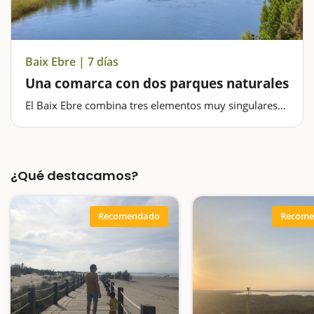
Baix Ebre | 7 días
Una comarca con dos parques naturales
El Baix Ebre combina tres elementos muy singulares
(el río Ebro, el Parque Natural de los Puertos y el
Parque Natural del Delta del Ebro) que lo diferencian
del resto de la comarcas de Cataluña y que lo
convierten en un destino perfecto…
¿Qué destacamos?
Recomendado
Recome