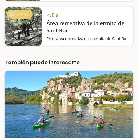
los toros, en las que no es recomendable
acercarse. Es necesario que…
a 51 m.
Paüls
Área recreativa de la ermita de
Sant Roc
En el área recreativa de la ermita de Sant Roc
hay naturaleza, patrimonio y una curiosidad.
El denso encinar donde está situada le da
mucha frescura, por lo que es un buen lugar
donde resguardarse del calor. El espacio es
También puede interesarte
atractivo también…