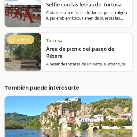
Selfie con las letras de Tortosa
Cada vez son más las ciudades que, en algún
lugar emblemático, tienen dispuestas las
letras que forman su nombre para que los
visitantes se hagan fotografías y self de
recuerdo. Tortosa no ha querido ser menos
y tiene colocadas…
a 399 m.
Tortosa
Área de picnic del paseo de
Ribera
A pesar de tratarse de un parque urbano, su
situación, junto al río Ebro, hace que sea
especialmente tranquilo y agradable, con
seis mesas espaciadas y con mucha sombra
gracias a los árboles de ribera. También hay
También puede interesarte
una completa…