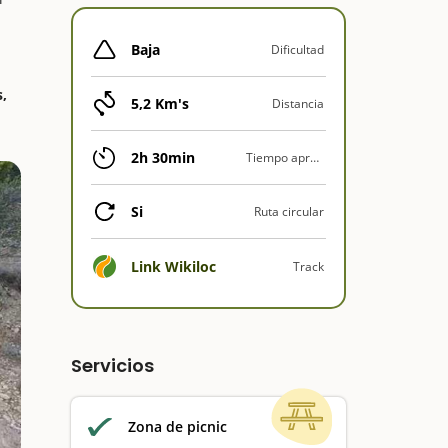
Baja
Dificultad
s,
5,2 Km's
Distancia
2h 30min
Tiempo aprox.
Si
Ruta circular
Link Wikiloc
Track
Servicios
Zona de picnic