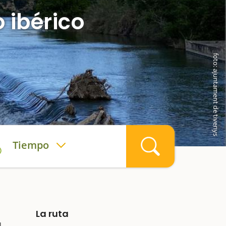
 ibérico
foto: ajuntament de tivenys
Tiempo
La ruta
l