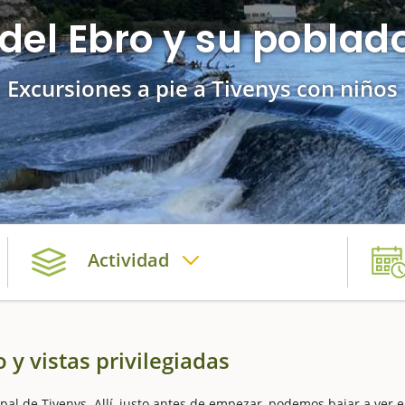
 del Ebro y su poblado
Excursiones a pie a Tivenys con niños
Actividad
 y vistas privilegiadas
pal de Tivenys. Allí, justo antes de empezar, podemos bajar a ver e