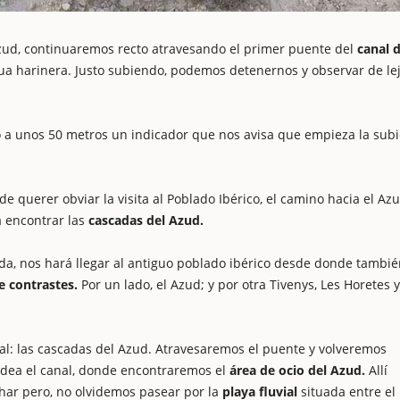
zud, continuaremos recto atravesando el primer puente del
canal 
ua harinera. Justo subiendo, podemos detenernos y observar de le
 a unos 50 metros un indicador que nos avisa que empieza la sub
 de querer obviar la visita al Poblado Ibérico, el camino hacia el Az
a encontrar las
cascadas del Azud.
iada, nos hará llegar al antiguo poblado ibérico desde donde tambi
e contrastes.
Por un lado, el Azud; y por otra Tivenys, Les Horetes y
nal: las cascadas del Azud. Atravesaremos el puente y volveremos
rdea el canal, donde encontraremos el
área de ocio del Azud.
Allí
ar pero, no olvidemos pasear por la
playa fluvial
situada entre el