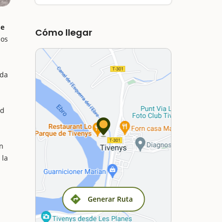
de
Cómo llegar
jos
ida
ud
én
 la
Generar Ruta