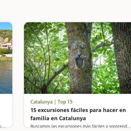
Catalunya | Top 15
15 excursiones fáciles para hacer en
familia en Catalunya
El río Ebro, las vías verdes, los parques naturales, las cuevas y los castillos… La Catalunya sur es un destino ideal para visitar en familia
Buscamos las excursiones más fáciles y sorprendentes para toda la familia