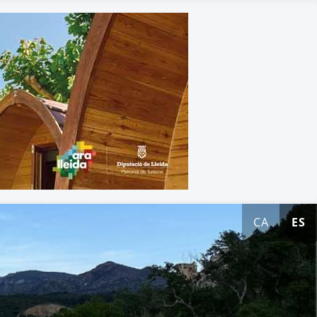
CA
ES