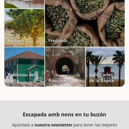
Tortosa
Santa
Bàrbara
Freginals
Poblenou del
Sant Carles
Delta
Roquetes
de la Ràpita
Escapada amb nens en tu buzón
Apúntate a
nuestra newsletter
para tener las mejores