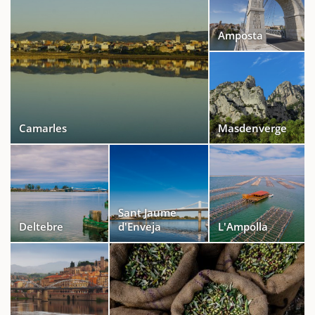
Amposta
Camarles
Masdenverge
Sant Jaume
Deltebre
d'Enveja
L'Ampolla