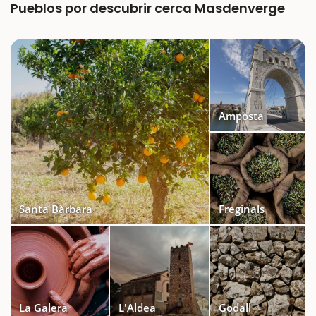
Pueblos por descubrir cerca Masdenverge
Amposta
Santa Bàrbara
Freginals
La Galera
L'Aldea
Godall