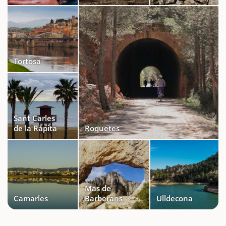
Tortosa
Sant Carles
de la Ràpita
Roquetes
Mas de
Camarles
Barberans
Ulldecona