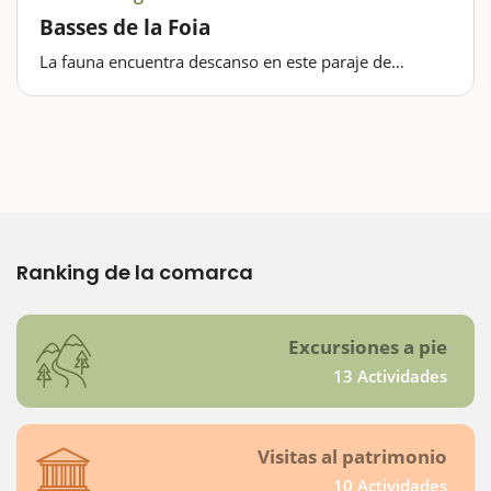
Basses de la Foia
La fauna encuentra descanso en este paraje de
Masdenverge, en el que también se quiere recuperar
la vegetación autóctona Las Basses de la Foia es una
zona húmeda rica en biodiversidad que el
ayuntamiento de Masdenverge gestiona…
Ranking de la comarca
Excursiones a pie
13 Actividades
Visitas al patrimonio
10 Actividades