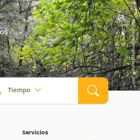
foto: miquelgilmartin.blogspot.com
ños
Tiempo
Servicios