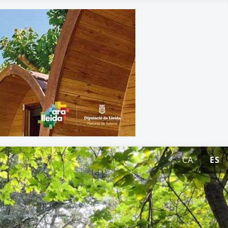
CA
ES