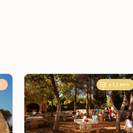
's
a 5,2 Km's