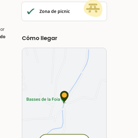
Zona de picnic
l
lor
ndo
Cómo llegar