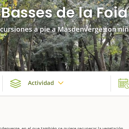
Basses de la Foia
cursiones a pie a Masdenverge con ni
Actividad
denverge, en el que también se quiere recuperar la vegetación