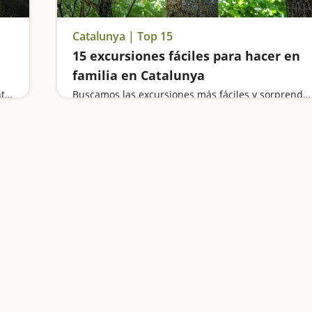
Catalunya | Top 15
15 excursiones fáciles para hacer en
familia en Catalunya
Paseamos por el camino fluvial del río Sénia, contemplamos balsas naturales cerca del Delta, damos una vuelta por el pantano de Ulldecona, descubrimos la esencia medieval y marinera de Alcanar y vamos de excursión a la roca foradada de Els Ports
Buscamos las excursiones más fáciles y sorprendentes para toda la familia