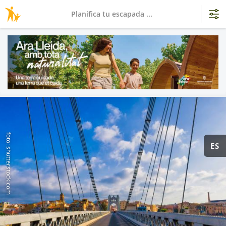
Planifica tu escapada ...
foto: shutterstock.com
ES