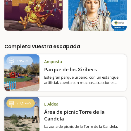
Completa vuestra escapada
a 957 m.
Amposta
Parque de los Xiribecs
Este gran parque urbano, con un estanque
artificial, cuenta con muchas atracciones
para los más pequeños Muy cerca del centro
de Amposta encontraréis un área de recreo
ideal para vuestros hijos. Es un parque muy
grande,…
a 1,2 Km's
L'Aldea
Área de picnic Torre de la
Candela
La zona de picnic de la Torre de la Candela,