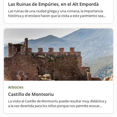
Las Ruinas de Empúries, en el Alt Empordà
Las ruinas de una ciudad griega y una romana, la importancia
histórica y el enclave hacen que la visita a este yacimiento sea
imprescindible.Pocos lugares visitaremos con el encanto, la
historia, el simbolismo y el entorno de las ruinas de Empúries.…
Arbúcies
Castillo de Montsoriu
La visita al Castillo de Montsoriu puede resultar muy didáctica y
a la vez divertida para los niños porque nos permite evocar
cómo era la vida en el Castillo gótico de Catalunya.A todo esto, si
optamos por hacer una visita guiada, seguramente nos…