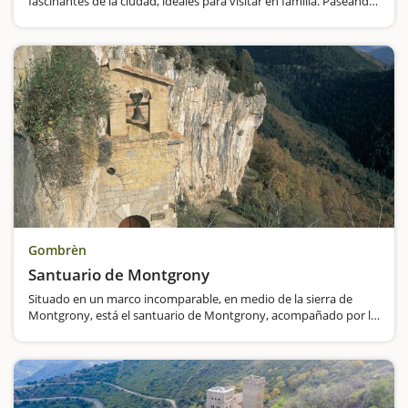
fascinantes de la ciudad, ideales para visitar en familia. Paseando
por sus calles estrechas y empedradas, podréis descubrir la
historia de la comunidad judía medieval…
Gombrèn
Santuario de Montgrony
Situado en un marco incomparable, en medio de la sierra de
Montgrony, está el santuario de Montgrony, acompañado por la
iglesia románica de San Pedro y la hospedería (aún hoy en
funcionamiento). Un lugar que nos conduce…