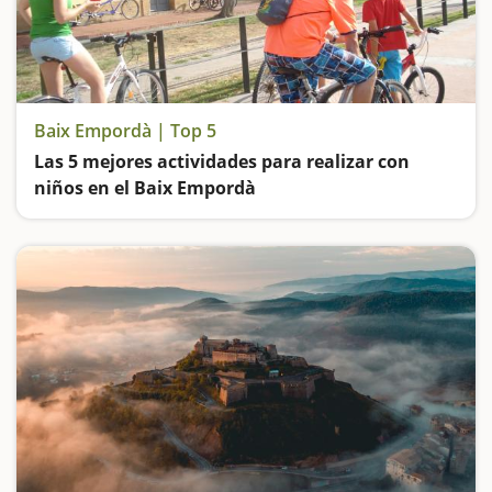
Baix Empordà | Top 5
Las 5 mejores actividades para realizar con
niños en el Baix Empordà
Un recorrido en barco hasta las Islas Medas, visitar pueblos medievales, subir al Castillo de Torrella de Montgrí y al tren de la Vall d'Aro hasta despedirnos del Baix Empordà en los Jardines de Cap Roig