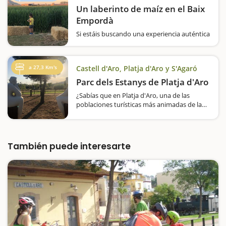
Un laberinto de maíz en el Baix
Empordà
Si estáis buscando una experiencia auténtica
para vivir en familia esta idea es para
vosotros. Os proponemos entrar en un
laberinto de maíz y jugar a encontrar la
a 27,3 Km's
Castell d'Aro, Platja d'Aro y S'Agaró
salida. Aquí, la diversión está garantizada.
El…
Parc dels Estanys de Platja d'Aro
¿Sabías que en Platja d'Aro, una de las
poblaciones turísticas más animadas de la
Costa Brava, esconde un espacio de
naturaleza y tranquilidad, ideal para visitar
en familia? Es el Parc dels Estanys, un gran
espacio…
También puede interesarte