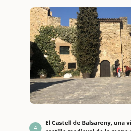
El Castell de Balsareny, una v
4