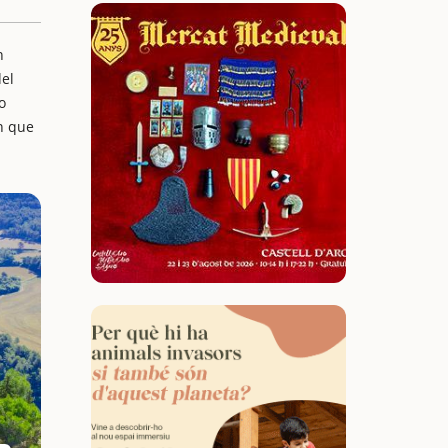
n
del
o
ón que