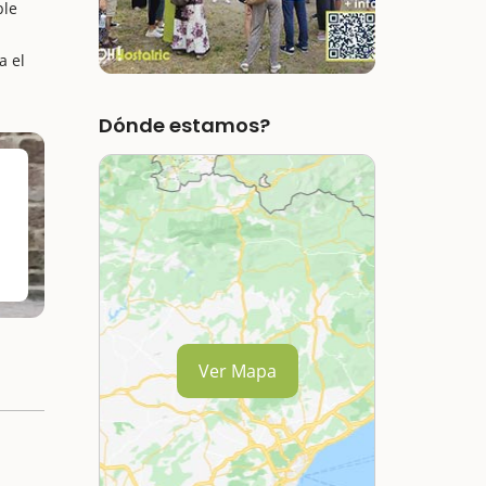
ble
a el
Dónde estamos?
Ver Mapa