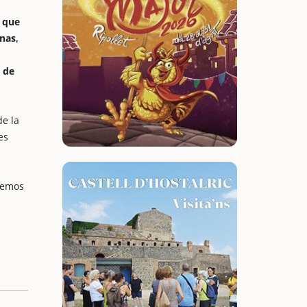
y que
nas,
e de
de la
es
eemos