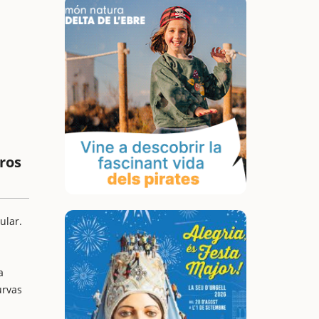
tros
ular.
a
urvas