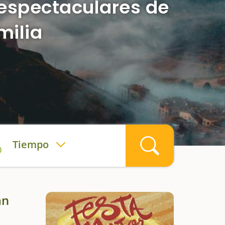
s espectaculares de
milia
Tiempo
án