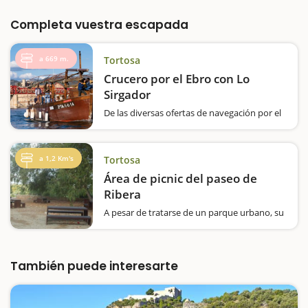
Completa vuestra escapada
a 669 m.
Tortosa
Crucero por el Ebro con Lo
Sirgador
De las diversas ofertas de navegación por el
Ebro, una de las más atractivas es la de Lo
Sirgador, ya que, además de hacer un
crucero por el río con "llagut" y descubrir su
a 1,2 Km's
Tortosa
paisaje único, podrá…
Área de picnic del paseo de
Ribera
A pesar de tratarse de un parque urbano, su
situación, junto al río Ebro, hace que sea
especialmente tranquilo y agradable, con
seis mesas espaciadas y con mucha sombra
gracias a los árboles de ribera. También hay
También puede interesarte
una completa…