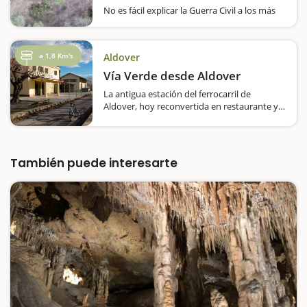
No es fácil explicar la Guerra Civil a los más
pequeños, pero ayuda mucho hacerlo en un
espacio como las trincheras del Barranco de
los Fornets, recuperadas por el
a 1,8 Km's
Aldover
ayuntamiento de Xerta para mantener viva
la memoria histórica…
Vía Verde desde Aldover
La antigua estación del ferrocarril de
Aldover, hoy reconvertida en restaurante y
área de descanso, con zona de picnic y
juegos infantiles, es el punto de partida para
recorrer la Vía Verde desde este municipio,
ya sea en dirección…
También puede interesarte