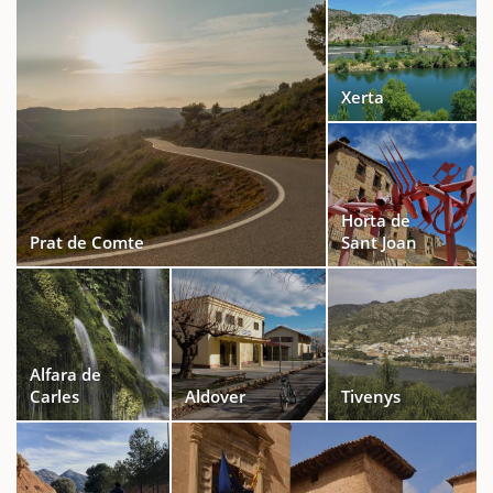
Xerta
Horta de
Prat de Comte
Sant Joan
Alfara de
Carles
Aldover
Tivenys