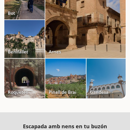
Bot
Benifallet
Arnes
Roquetes
Pinell de Brai
Gandesa
Escapada amb nens en tu buzón