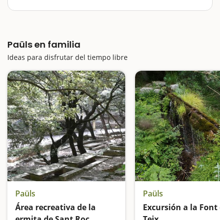
Ubicado íntegramente en el Parque Natural de Els
Ports, Paüls es un pueblo encantador y característico
por la típica orografía montañosa. Calles empinadas,
Paüls en familia
escalonadas y estrechas le otorgan un aire
encantador,…
Ideas para disfrutar del tiempo libre
Paüls
Paüls
Área recreativa de la
Excursión a la Font 
ermita de Sant Roc
Teix