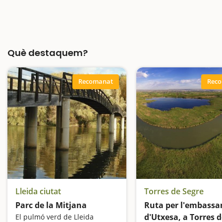
Què destaquem?
Recomanat
Rec
Lleida ciutat
Torres de Segre
Parc de la Mitjana
Ruta per l'embass
d'Utxesa, a Torres 
El pulmó verd de Lleida