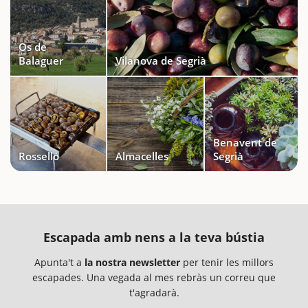
Os de
Balaguer
Vilanova de Segrià
Benavent de
Rosselló
Almacelles
Segrià
Escapada amb nens a la teva bústia
Apunta't a
la nostra newsletter
per tenir les millors
escapades. Una vegada al mes rebràs un correu que
t'agradarà.