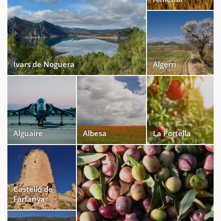
Ivars de Noguera
Algerri
Alguaire
Albesa
La Portella
Castelló de
Farfanya