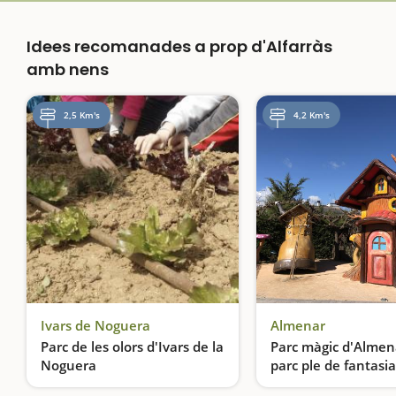
Idees recomanades a prop d'Alfarràs
amb nens
2,5 Km's
4,2 Km's
Ivars de Noguera
Almenar
Parc de les olors d'Ivars de la
Parc màgic d'Almen
Noguera
parc ple de fantasia
Creem el nostre perfum personalitzat