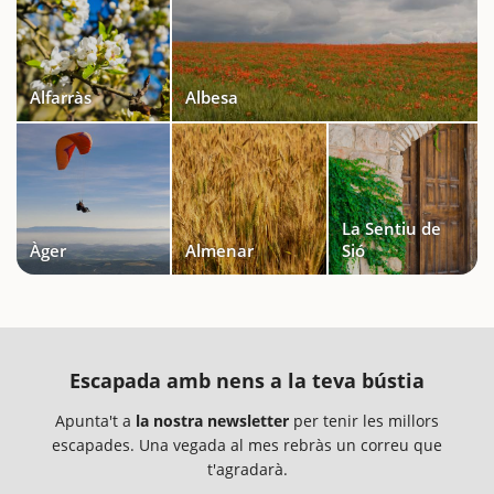
Alfarràs
Albesa
La Sentiu de
Àger
Almenar
Sió
Escapada amb nens a la teva bústia
Apunta't a
la nostra newsletter
per tenir les millors
escapades. Una vegada al mes rebràs un correu que
t'agradarà.