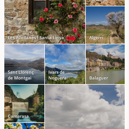
Les Avellanes i Santa Linya
Algerri
Sant Llorenç
Ivars de
de Montgai
Noguera
Balaguer
Camarasa