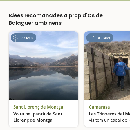
Idees recomanades a prop d'Os de
Balaguer amb nens
9,7 Km's
10,9 Km's
Sant Llorenç de Montgai
Camarasa
Volta pel pantà de Sant
Les Trinxeres del 
Llorenç de Montgai
Excursió calmada amb vistes fantàstiques