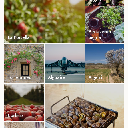
Benavent de
La Portella
Segrià
Torrelameu
Alguaire
Algerri
Corbins