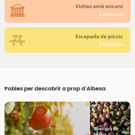
Visites amb encant
2 Activitats
Escapada de pícnic
2 Activitats
Pobles per descobrir a prop d'Albesa
Vilanova de
Segrià