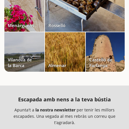
Menàrguens
Rosselló
Vilanova de
Castelló de
la Barca
Almenar
Farfanya
Escapada amb nens a la teva bústia
Apunta't a
la nostra newsletter
per tenir les millors
escapades. Una vegada al mes rebràs un correu que
t'agradarà.