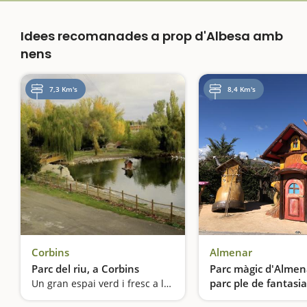
Idees recomanades a prop d'Albesa amb
nens
7,3 Km's
8,4 Km's
Corbins
Almenar
Parc del riu, a Corbins
Parc màgic d'Almen
parc ple de fantasia
Un gran espai verd i fresc a la vora del poble