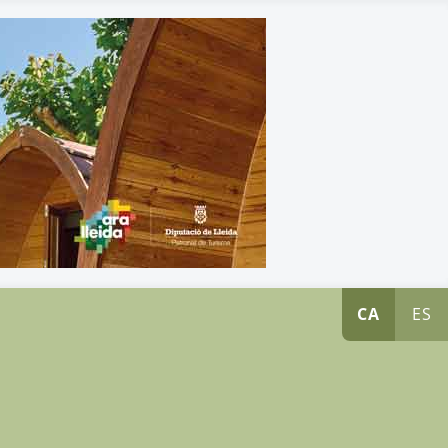
CA
ES