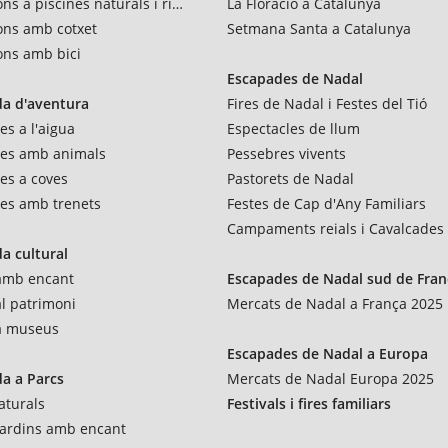
ns a piscines naturals i rius
La Floració a Catalunya
ons amb cotxet
Setmana Santa a Catalunya
ons amb bici
Escapades de Nadal
a d'aventura
Fires de Nadal i Festes del Tió
es a l'aigua
Espectacles de llum
res amb animals
Pessebres vivents
es a coves
Pastorets de Nadal
es amb trenets
Festes de Cap d'Any Familiars
Campaments reials i Cavalcades
a cultural
 amb encant
Escapades de Nadal sud de Fran
al patrimoni
Mercats de Nadal a França 2025
 a museus
Escapades de Nadal a Europa
a a Parcs
Mercats de Nadal Europa 2025
aturals
Festivals i fires familiars
 jardins amb encant