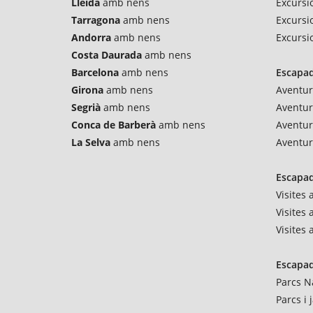
Lleida
amb nens
Excursio
Tarragona
amb nens
Excursi
Andorra
amb nens
Excursi
Costa Daurada
amb nens
Barcelona
amb nens
Escapad
Girona
amb nens
Aventur
Segrià
amb nens
Aventu
Conca de Barberà
amb nens
Aventur
La Selva
amb nens
Aventur
Escapad
Visites
Visites 
Visites
Escapad
Parcs N
Parcs i