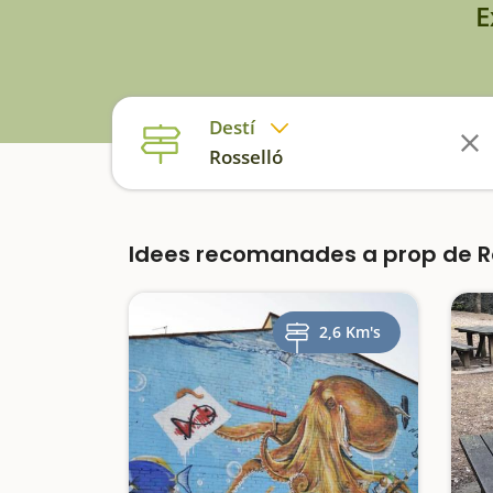
E
Destí
Rosselló
Idees recomanades a prop de R
2,6 Km's