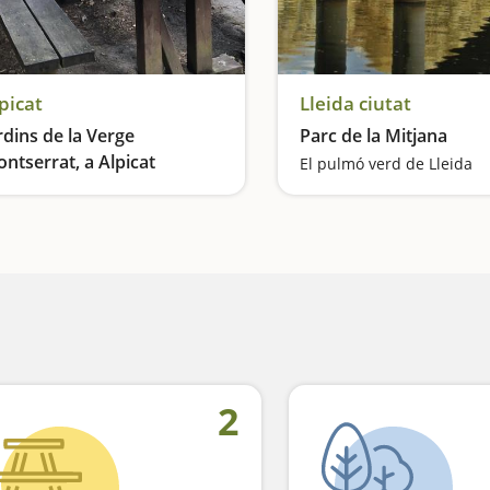
picat
Lleida ciutat
rdins de la Verge
Parc de la Mitjana
ntserrat, a Alpicat
El pulmó verd de Lleida
Gran àrea de pícnic amb parc infantil
2