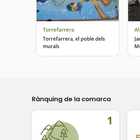
Torrefarrera
Al
Torrefarrera, el poble dels
Ja
murals
Mo
Una galeria d'art a l'aire lliure
Rànquing de la comarca
1