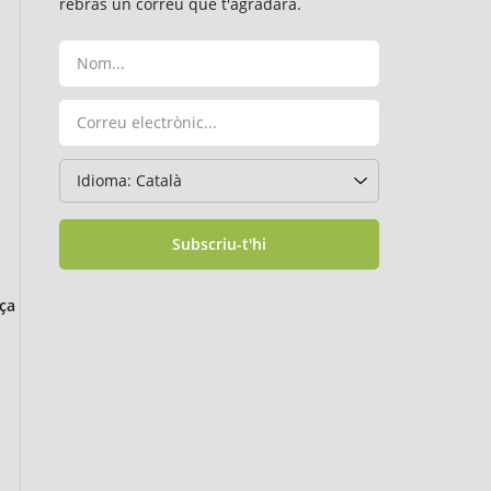
rebràs un correu que t'agradarà.
Subscriu-t'hi
ça