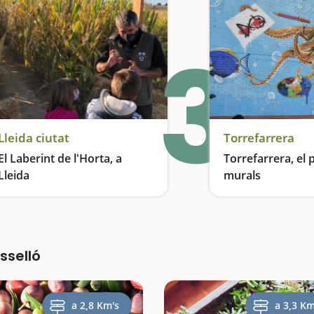
3
Lleida ciutat
Torrefarrera
El Laberint de l'Horta, a
Torrefarrera, el 
Lleida
murals
Enmig de camps de cultiu
Una galeria d'art a l
sselló
a 2,8 Km's
a 3,3 Km