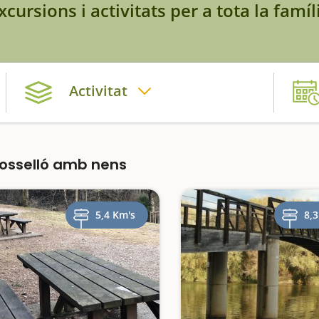
xcursions i activitats per a tota la famíl
Activitat
osselló amb nens
5,4 Km's
8,3