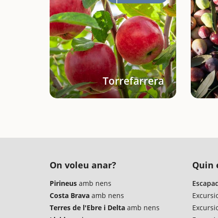
Torrefarrera
On voleu anar?
Quin é
Pirineus
amb nens
Escapad
Costa Brava
amb nens
Excursi
Terres de l'Ebre i Delta
amb nens
Excursi