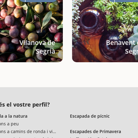
Vilanova de
Benavent 
Segrià
Segr
s el vostre perfil?
a a la natura
Escapada de pícnic
ons a peu
ons a camins de ronda i vies verdes
Escapades de Primavera