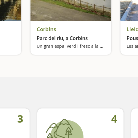
Corbins
Llei
Parc del riu, a Corbins
Pous
Un gran espai verd i fresc a la vora del poble
Les a
3
4