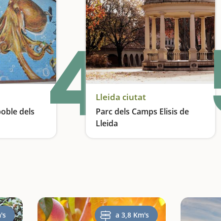
4
Lleida ciutat
poble dels
Parc dels Camps Elisis de
Lleida
'aire lliure
Un jardí romàntic a la vora del Segre
's
a 3,8 Km's