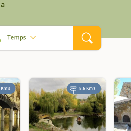
ia
Temps
 Km's
8,6 Km's