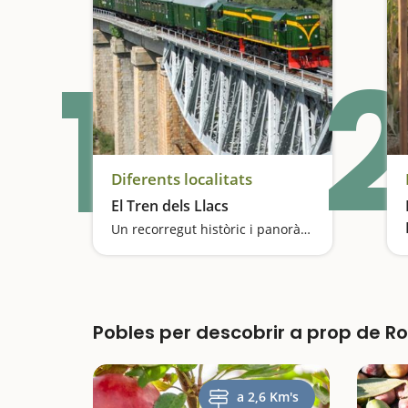
1
2
Diferents localitats
El Tren dels Llacs
Un recorregut històric i panoràmic al Prepirineu de Lleida
Pobles per descobrir a prop de Ro
a 2,6 Km's