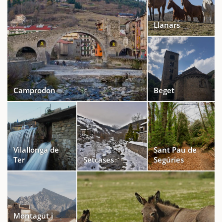
Llanars
Camprodon
Beget
Vilallonga de
Sant Pau de
Ter
Setcases
Segúries
Montagut i