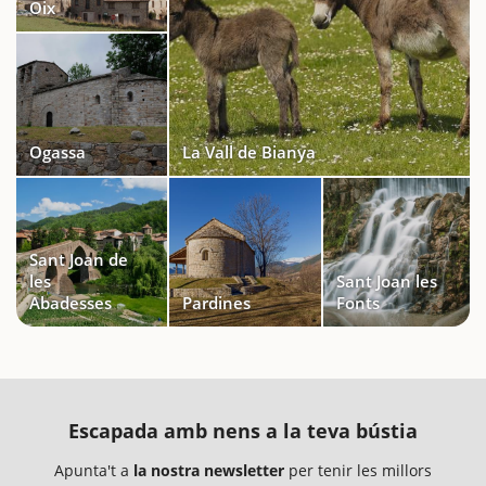
Oix
Ogassa
La Vall de Bianya
Sant Joan de
les
Sant Joan les
Abadesses
Pardines
Fonts
Escapada amb nens a la teva bústia
Apunta't a
la nostra newsletter
per tenir les millors